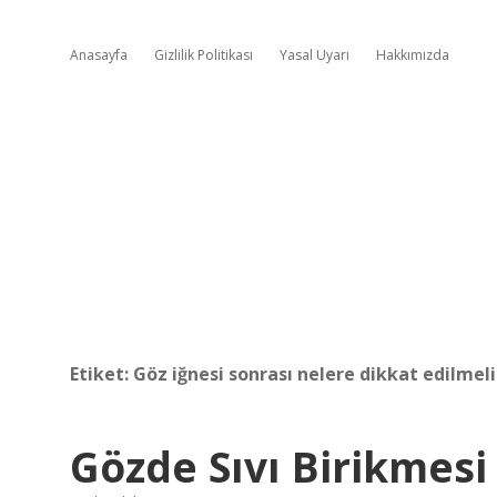
Anasayfa
Gizlilik Politikası
Yasal Uyarı
Hakkımızda
Etiket:
Göz iğnesi sonrası nelere dikkat edilmeli
Gözde Sıvı Birikmes