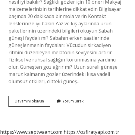
nasıl iyi bakılır? Sağlıklı gözler için 10 öneri Makyaj
malzemelerinizin tarihlerine dikkat edin Bilgisayar
başında 20 dakikada bir mola verin Kontakt
lenslerinize iyi bakın Yaz ve kış aylarında ürün
paketlerinin üzerindeki bilgileri okuyun Sabah
güneşi faydalı mı? Sabahın erken saatlerinde
güneşlenmenin faydaları: Vücudun sirkadiyen
ritmini düzenleyen melatonin seviyesini artırır.
Fiziksel ve ruhsal sağlığın korunmasına yardımcı
olur. Güneşten göz ağrır mı? Uzun süreli güneşe
maruz kalmanın gözler üzerindeki kısa vadeli
olumsuz etkileri, ciltteki güneş…
Güneşe
Devamını okuyun
Yorum Bırak
Bakmak
Gözlere
Iyi
Gelir
Mi
https://www.septwaant.com
https://ozfiratyapi.com.tr