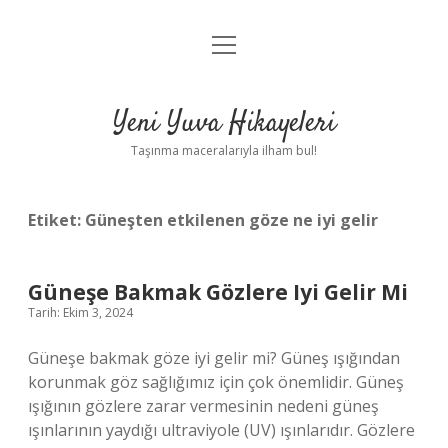
menüyü
Anasayfa
aç
Gizlilik Politikası
Yeni Yuva Hikayeleri
Yasal Uyarı
Taşınma maceralarıyla ilham bul!
Hakkımızda
Etiket:
Güneşten etkilenen göze ne iyi gelir
Güneşe Bakmak Gözlere Iyi Gelir Mi
Tarih: Ekim 3, 2024
Güneşe bakmak göze iyi gelir mi? Güneş ışığından
korunmak göz sağlığımız için çok önemlidir. Güneş
ışığının gözlere zarar vermesinin nedeni güneş
ışınlarının yaydığı ultraviyole (UV) ışınlarıdır. Gözlere