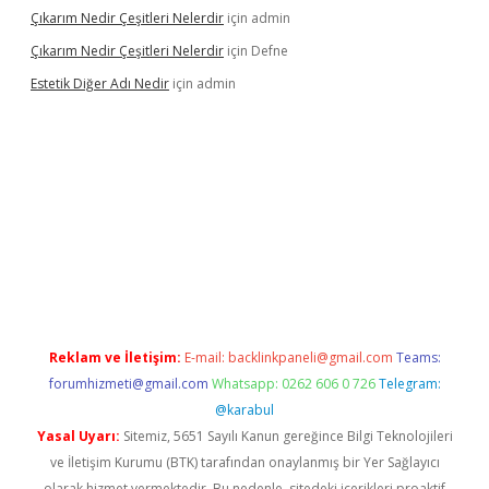
Çıkarım Nedir Çeşitleri Nelerdir
için
admin
Çıkarım Nedir Çeşitleri Nelerdir
için
Defne
Estetik Diğer Adı Nedir
için
admin
exper.xyz/
betci.co
betci giriş
hiltonbet güncel
Reklam ve İletişim:
E-mail:
backlinkpaneli@gmail.com
Teams:
forumhizmeti@gmail.com
Whatsapp: 0262 606 0 726
Telegram:
@karabul
Yasal Uyarı:
Sitemiz, 5651 Sayılı Kanun gereğince Bilgi Teknolojileri
ve İletişim Kurumu (BTK) tarafından onaylanmış bir Yer Sağlayıcı
olarak hizmet vermektedir. Bu nedenle, sitedeki içerikleri proaktif