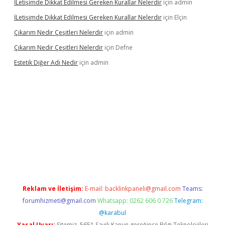
İLetişimde Dikkat Edilmesi Gereken Kurallar Nelerdir
için
admin
İLetişimde Dikkat Edilmesi Gereken Kurallar Nelerdir
için
Elçin
Çıkarım Nedir Çeşitleri Nelerdir
için
admin
Çıkarım Nedir Çeşitleri Nelerdir
için
Defne
Estetik Diğer Adı Nedir
için
admin
exper.xyz/
betci.co
betci giriş
hiltonbet güncel
Reklam ve İletişim:
E-mail:
backlinkpaneli@gmail.com
Teams:
forumhizmeti@gmail.com
Whatsapp: 0262 606 0 726
Telegram:
@karabul
Yasal Uyarı:
Sitemiz, 5651 Sayılı Kanun gereğince Bilgi Teknolojileri