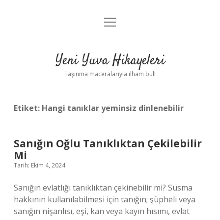
menüyü
Anasayfa
aç
Gizlilik Politikası
Yeni Yuva Hikayeleri
Yasal Uyarı
Taşınma maceralarıyla ilham bul!
Hakkımızda
Etiket:
Hangi tanıklar yeminsiz dinlenebilir
Sanığın Oğlu Tanıklıktan Çekilebilir
Mi
Tarih: Ekim 4, 2024
Sanığın evlatlığı tanıklıktan çekinebilir mi? Susma
hakkının kullanılabilmesi için tanığın; şüpheli veya
sanığın nişanlısı, eşi, kan veya kayın hısımı, evlat