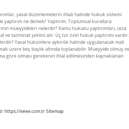
mlar, yasal düzenlemelerin ihlali halinde hukuk sistemi
ide yaptırım ne demek? Yaptırım: Toplumsal kurallara
rının müeyyideleri nelerdir? Kamu hukuku yaptırımları, ceza
 ve tazminat şeklini alır. Üç tür özel hukuk yaptırımı vardır:
elerdir? Yasal hükümlere aykırılık halinde uygulanacak mali
 olmak üzere beş başlık altında toplanabilir. Müeyyide olmuş n
rma göre olması gerekenin ihlal edilmesinden kaynaklanan
tr
https://eeee.com.tr
Sitemap