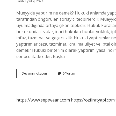
Tarih: Eylül 9, 2024
Müeyyide yaptırım ne demek? Hukuki anlamda yaptırı
tarafından öngörülen zorlayıcı tedbirlerdir. Müeyy
uyulmadığında ortaya çıkan tepkidir. Hukuk kuralla
hukukunda cezalar; idari hukukta bunlar yokluk, iptal
infaz, tazminat ve geçersizlik. Hukuki yaptırımlar n
yaptırımlar ceza, tazminat, icra, maluliyet ve iptal
demek? Hukuki bir terim olarak yaptırım, yasal no
sonucu ifade eder. Başka…
Hukuki
Devamını okuyun
6 Yorum
Yaptırım
Müeyyide
Nedir
https://www.septwaant.com
https://ozfiratyapi.com.