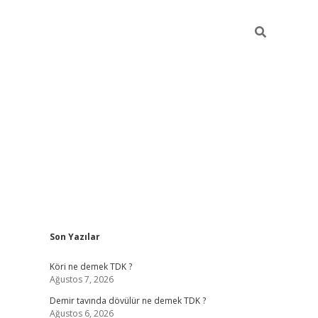
Sidebar
Son Yazılar
ilbet
hiltonbet
Betexper giriş adresi
https://www.betexper.xyz
Köri ne demek TDK ?
Ağustos 7, 2026
Demir tavında dövülür ne demek TDK ?
Ağustos 6, 2026