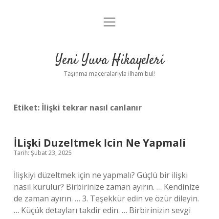
menüyü
Anasayfa
aç
Gizlilik Politikası
Yeni Yuva Hikayeleri
Yasal Uyarı
Taşınma maceralarıyla ilham bul!
Hakkımızda
Etiket:
İlişki tekrar nasıl canlanır
İLişki Duzeltmek Icin Ne Yapmali
Tarih: Şubat 23, 2025
İlişkiyi düzeltmek için ne yapmalı? Güçlü bir ilişki
nasıl kurulur? Birbirinize zaman ayırın. … Kendinize
de zaman ayırın. … 3. Teşekkür edin ve özür dileyin.
… Küçük detayları takdir edin. … Birbirinizin sevgi