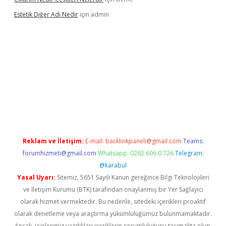
Estetik Diğer Adı Nedir
için
admin
exper.xyz/
betci.co
betci giriş
hiltonbet güncel
Reklam ve İletişim:
E-mail:
backlinkpaneli@gmail.com
Teams:
forumhizmeti@gmail.com
Whatsapp: 0262 606 0 726
Telegram:
@karabul
Yasal Uyarı:
Sitemiz, 5651 Sayılı Kanun gereğince Bilgi Teknolojileri
ve İletişim Kurumu (BTK) tarafından onaylanmış bir Yer Sağlayıcı
olarak hizmet vermektedir. Bu nedenle, sitedeki içerikleri proaktif
olarak denetleme veya araştırma yükümlülüğümüz bulunmamaktadır.
Ancak, üyelerimiz yazdıkları içeriklerin sorumluluğunu taşımakta olup,