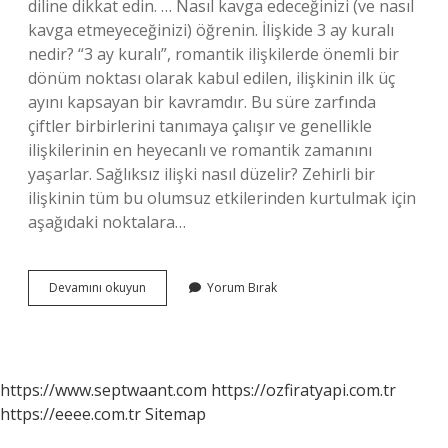
diline dikkat edin. … Nasıl kavga edeceğinizi (ve nasıl
kavga etmeyeceğinizi) öğrenin. İlişkide 3 ay kuralı
nedir? “3 ay kuralı”, romantik ilişkilerde önemli bir
dönüm noktası olarak kabul edilen, ilişkinin ilk üç
ayını kapsayan bir kavramdır. Bu süre zarfında
çiftler birbirlerini tanımaya çalışır ve genellikle
ilişkilerinin en heyecanlı ve romantik zamanını
yaşarlar. Sağlıksız ilişki nasıl düzelir? Zehirli bir
ilişkinin tüm bu olumsuz etkilerinden kurtulmak için
aşağıdaki noktalara…
İLişki
Devamını okuyun
Yorum Bırak
Duzeltmek
Icin
Ne
Yapmali
https://www.septwaant.com
https://ozfiratyapi.com.tr
https://eeee.com.tr
Sitemap