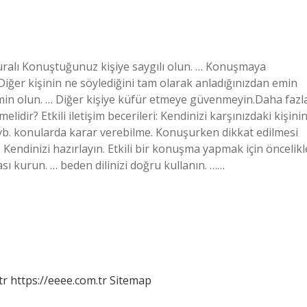
l Kuralı Konuştuğunuz kişiye saygılı olun. … Konuşmaya
Diğer kişinin ne söylediğini tam olarak anladığınızdan emin
in olun. … Diğer kişiye küfür etmeye güvenmeyin.Daha fazl
idir? Etkili iletişim becerileri: Kendinizi karşınızdaki kişini
 vb. konularda karar verebilme. Konuşurken dikkat edilmesi
 Kendinizi hazırlayın. Etkili bir konuşma yapmak için öncelikl
ası kurun. … beden dilinizi doğru kullanın. ……
tr
https://eeee.com.tr
Sitemap