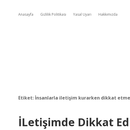
Anasayfa
Gizlilik Politikası
Yasal Uyarı
Hakkımızda
Etiket:
İnsanlarla iletişim kurarken dikkat etm
İLetişimde Dikkat E