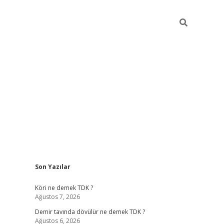
Sidebar
Son Yazılar
ilbet
hiltonbet
Betexper giriş adresi
https://www.betexper.xyz
Köri ne demek TDK ?
Ağustos 7, 2026
Demir tavında dövülür ne demek TDK ?
Ağustos 6, 2026