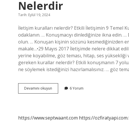
Nelerdir
Tarih: Eylül 19, 2024
İletişim kuralları nelerdir? Etkili İletişimin 9 Teme
odaklanın. … Konuşmacıyı dinlediğinize ikna edin. … 
olun. … Konuşan kişinin sözünü kesmediğinizden em
makale…•29 Mayıs 2017 İletişimde nelere dikkat edilmel
yerine koyabilme, göz teması, hitap, ses yüksekliği
gereken kurallar nelerdir? Etkili konuşmanın 7 yolu.
ne söylemek istediğinizi hazırlamalısınız. … göz tem
İLetişimde
Devamını okuyun
6 Yorum
Dikkat
Edilmesi
Gereken
Kurallar
Nelerdir
https://www.septwaant.com
https://ozfiratyapi.com.