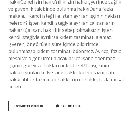
hakkıGenel izin hakkıYıllık izin hakkıİşyerinde sağlık
ve güvenlik talebinde bulunma hakkıDaha fazla
makale… Kendi isteği ile işten ayrılan işçinin hakları
nelerdir? İşten kendi isteğiyle ayrılan çalışanların
hakları Çalışan, haklı bir sebep olmaksızın işten
kendi isteğiyle ayrılırsa kıdem tazminatı alamaz.
İşveren, öngörülen süre içinde bildirimde
bulunmazsa kıdem tazminatı ödenmez. Ayrıca, fazla
mesai ve diğer ücret alacakları çalışana ödenmez.
İşçinin görev ve hakları nelerdir? 4/1a işçisinin
hakları şunlardır: İşe iade hakkı, kıdem tazminatı
hakkı, ihbar tazminatı hakkı, ücret hakkı, fazla mesai
ücreti…
Bir
Devamını okuyun
Yorum Bırak
Işçinin
Hakları
Nelerdir