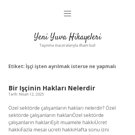
menüyü
Anasayfa
aç
Gizlilik Politikası
Yeni Yuva Hikayeleri
Yasal Uyarı
Taşınma maceralarıyla ilham bul!
Hakkımızda
Etiket:
İşçi işten ayrılmak isterse ne yapmalı
Bir Işçinin Hakları Nelerdir
Tarih: Nisan 12, 2025
Özel sektörde çalışanların hakları nelerdir? Özel
sektörde çalışanların haklarıÖzel sektörde
çalışanların haklarıEşit muamele hakkıÜcret
hakkıFazla mesai ücreti hakkıHafta sonu izni