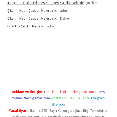
İLetişimde Dikkat Edilmesi Gereken Kurallar Nelerdir
için
Elçin
Çıkarım Nedir Çeşitleri Nelerdir
için
admin
Çıkarım Nedir Çeşitleri Nelerdir
için
Defne
Estetik Diğer Adı Nedir
için
admin
exper.xyz/
betci.co
betci giriş
hiltonbet güncel
Reklam ve İletişim:
E-mail:
backlinkpaneli@gmail.com
Teams:
forumhizmeti@gmail.com
Whatsapp: 0262 606 0 726
Telegram:
@karabul
Yasal Uyarı:
Sitemiz, 5651 Sayılı Kanun gereğince Bilgi Teknolojileri
ve İletişim Kurumu (BTK) tarafından onaylanmış bir Yer Sağlayıcı