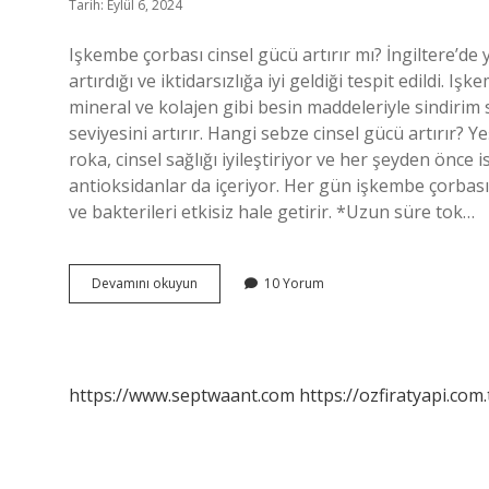
Tarih: Eylül 6, 2024
Işkembe çorbası cinsel gücü artırır mı? İngiltere’de 
artırdığı ve iktidarsızlığa iyi geldiği tespit edildi. I
mineral ve kolajen gibi besin maddeleriyle sindirim s
seviyesini artırır. Hangi sebze cinsel gücü artırır? Ye
roka, cinsel sağlığı iyileştiriyor ve her şeyden önce 
antioksidanlar da içeriyor. Her gün işkembe çorbası 
ve bakterileri etkisiz hale getirir. *Uzun süre tok…
İŞkembe
Devamını okuyun
10 Yorum
Cinsel
Gücü
Artırır
Mı
https://www.septwaant.com
https://ozfiratyapi.com.