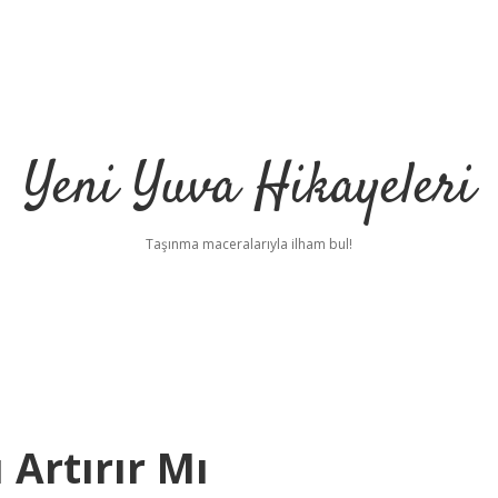
Yeni Yuva Hikayeleri
Taşınma maceralarıyla ilham bul!
 Artırır Mı