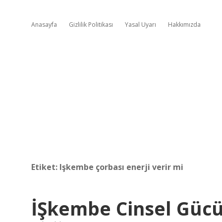
Anasayfa
Gizlilik Politikası
Yasal Uyarı
Hakkımızda
Etiket:
Işkembe çorbası enerji verir mi
İŞkembe Cinsel Gücü