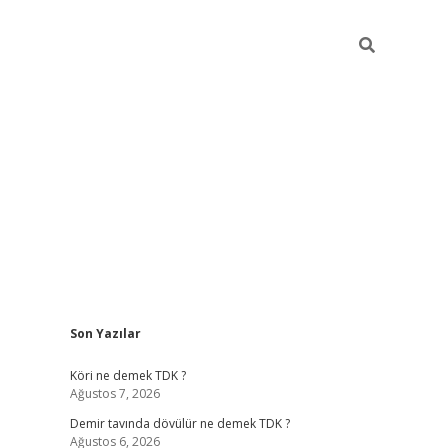
Sidebar
Son Yazılar
ilbet
hiltonbet
Betexper giriş adresi
https://www.betexper.xy
Köri ne demek TDK ?
Ağustos 7, 2026
Demir tavında dövülür ne demek TDK ?
Ağustos 6, 2026