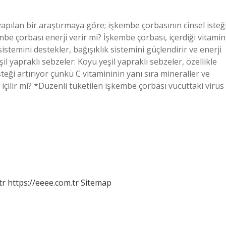
yapılan bir araştırmaya göre; işkembe çorbasının cinsel isteğ
şkembe çorbası enerji verir mi? İşkembe çorbası, içerdiği vitamin
istemini destekler, bağışıklık sistemini güçlendirir ve enerji
şil yapraklı sebzeler: Koyu yeşil yapraklı sebzeler, özellikle
isteği artırıyor çünkü C vitamininin yanı sıra mineraller ve
içilir mi? *Düzenli tüketilen işkembe çorbası vücuttaki virüs
tr
https://eeee.com.tr
Sitemap