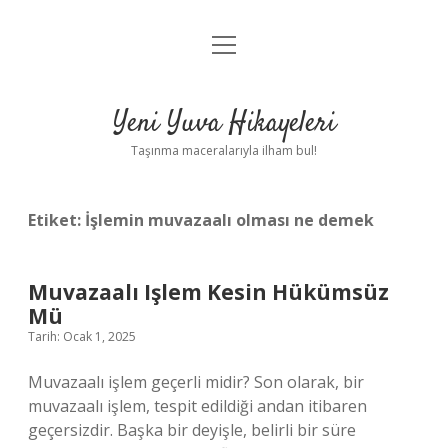
menüyü
Anasayfa
aç
Gizlilik Politikası
Yeni Yuva Hikayeleri
Yasal Uyarı
Taşınma maceralarıyla ilham bul!
Hakkımızda
Etiket:
İşlemin muvazaalı olması ne demek
Muvazaalı Işlem Kesin Hükümsüz
Mü
Tarih: Ocak 1, 2025
Muvazaalı işlem geçerli midir? Son olarak, bir
muvazaalı işlem, tespit edildiği andan itibaren
geçersizdir. Başka bir deyişle, belirli bir süre