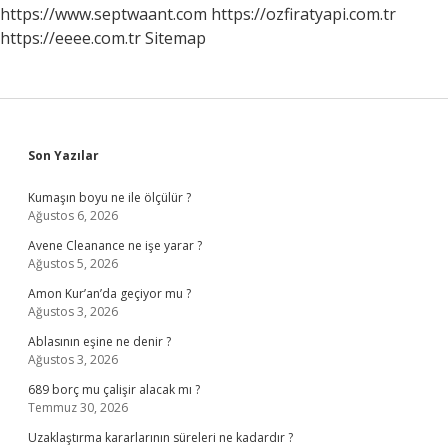
https://www.septwaant.com
https://ozfiratyapi.com.tr
https://eeee.com.tr
Sitemap
Sidebar
Son Yazılar
Kumaşın boyu ne ile ölçülür ?
Ağustos 6, 2026
Avene Cleanance ne işe yarar ?
Ağustos 5, 2026
Amon Kur’an’da geçiyor mu ?
Ağustos 3, 2026
Ablasının eşine ne denir ?
Ağustos 3, 2026
689 borç mu çalişir alacak mı ?
Temmuz 30, 2026
Uzaklaştırma kararlarının süreleri ne kadardır ?