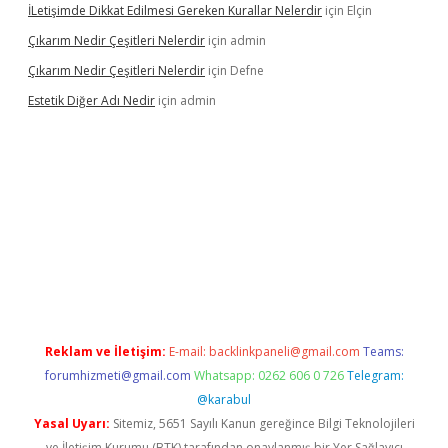
İLetişimde Dikkat Edilmesi Gereken Kurallar Nelerdir
için
Elçin
Çıkarım Nedir Çeşitleri Nelerdir
için
admin
Çıkarım Nedir Çeşitleri Nelerdir
için
Defne
Estetik Diğer Adı Nedir
için
admin
exper.xyz/
betci.co
betci giriş
hiltonbet güncel
Reklam ve İletişim:
E-mail:
backlinkpaneli@gmail.com
Teams:
forumhizmeti@gmail.com
Whatsapp: 0262 606 0 726
Telegram:
@karabul
Yasal Uyarı:
Sitemiz, 5651 Sayılı Kanun gereğince Bilgi Teknolojileri
ve İletişim Kurumu (BTK) tarafından onaylanmış bir Yer Sağlayıcı