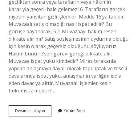
geçtikten sonra veya tarafların veya hâkimin
kararıyla geçerli hale gelemez16. Tarafların gerçek
niyetini yansıtan gizli işlemler, Madde 16’ya tabidir.
Muvazaalı satış olmadığı nasıl ispat edilir? Bu
görüşe dayanarak, 5.2. Muvazaayı hakim resen
dikkate alır mı? Satış sözleşmesinin uydurma olduğu
için kesin olarak geçersiz olduğunu söylüyoruz.
Hakim bunu re’sen görevi gereği dikkate alır.
Muvazaa ispat yükü kimdedir? Miras bırakanla
yapılan anlaşmaya dayalı olarak tapu iptali ve tescili
davalarında ispat yükü, anlaşmanın varlığını iddia
eden davacıya aittir. Muvazaalı işlemler kesin
hükümsüz müdür?…
Muvazaalı
Devamını okuyun
Yorum Bırak
Işlem
Kesin
Hükümsüz
Mü