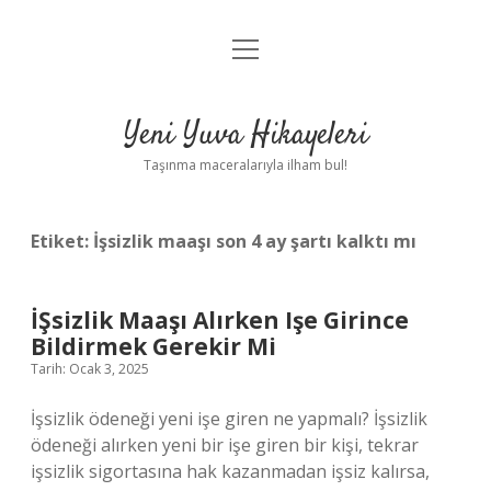
menüyü
Anasayfa
aç
Gizlilik Politikası
Yeni Yuva Hikayeleri
Yasal Uyarı
Taşınma maceralarıyla ilham bul!
Hakkımızda
Etiket:
İşsizlik maaşı son 4 ay şartı kalktı mı
İŞsizlik Maaşı Alırken Işe Girince
Bildirmek Gerekir Mi
Tarih: Ocak 3, 2025
İşsizlik ödeneği yeni işe giren ne yapmalı? İşsizlik
ödeneği alırken yeni bir işe giren bir kişi, tekrar
işsizlik sigortasına hak kazanmadan işsiz kalırsa,