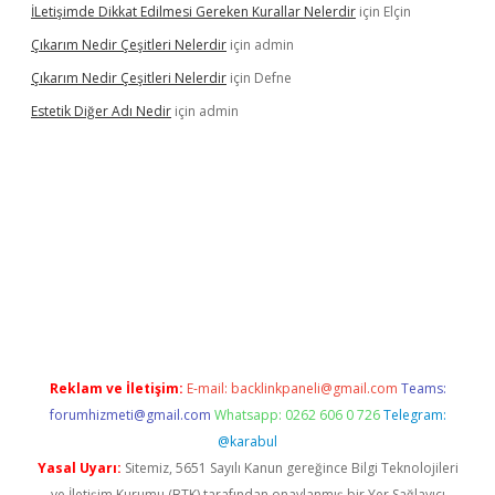
İLetişimde Dikkat Edilmesi Gereken Kurallar Nelerdir
için
Elçin
Çıkarım Nedir Çeşitleri Nelerdir
için
admin
Çıkarım Nedir Çeşitleri Nelerdir
için
Defne
Estetik Diğer Adı Nedir
için
admin
esi
https://www.betexper.xyz/
betci.co
betci giriş
hiltonbet gün
Reklam ve İletişim:
E-mail:
backlinkpaneli@gmail.com
Teams:
forumhizmeti@gmail.com
Whatsapp: 0262 606 0 726
Telegram:
@karabul
Yasal Uyarı:
Sitemiz, 5651 Sayılı Kanun gereğince Bilgi Teknolojileri
ve İletişim Kurumu (BTK) tarafından onaylanmış bir Yer Sağlayıcı