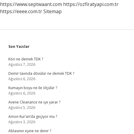
Bildirmek
https://www.septwaant.com
https://ozfiratyapi.com.tr
Gerekir
https://eeee.com.tr
Sitemap
Mi
Sidebar
Son Yazılar
Köri ne demek TDK ?
Ağustos 7, 2026
Demir tavında dövülür ne demek TDK ?
Ağustos 6, 2026
Kumaşın boyu ne ile ölçülür ?
Ağustos 6, 2026
Avene Cleanance ne işe yarar ?
Ağustos 5, 2026
Amon Kur’an’da geçiyor mu ?
Ağustos 3, 2026
Ablasının eşine ne denir ?