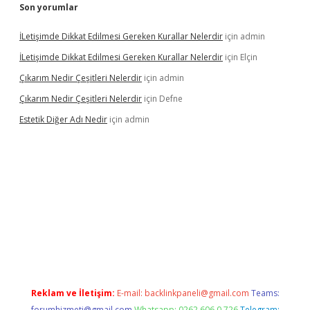
Son yorumlar
İLetişimde Dikkat Edilmesi Gereken Kurallar Nelerdir
için
admin
İLetişimde Dikkat Edilmesi Gereken Kurallar Nelerdir
için
Elçin
Çıkarım Nedir Çeşitleri Nelerdir
için
admin
Çıkarım Nedir Çeşitleri Nelerdir
için
Defne
Estetik Diğer Adı Nedir
için
admin
exper.xyz/
betci.co
betci giriş
hiltonbet güncel
Reklam ve İletişim:
E-mail:
backlinkpaneli@gmail.com
Teams:
forumhizmeti@gmail.com
Whatsapp: 0262 606 0 726
Telegram: