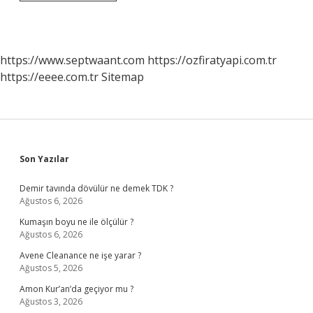
Ve
Çok
Tehlikeli
Sınıfta
Yer
https://www.septwaant.com
https://ozfiratyapi.com.tr
Alan
https://eeee.com.tr
Sitemap
Işyerlerinde
Işverenler
Çalışanlarının
Hangi
Belgesi
Olmadan
Çalışanlarını
Sidebar
Son Yazılar
Işe
Başlatamaz
Demir tavında dövülür ne demek TDK ?
Ağustos 6, 2026
Kumaşın boyu ne ile ölçülür ?
Ağustos 6, 2026
Avene Cleanance ne işe yarar ?
Ağustos 5, 2026
Amon Kur’an’da geçiyor mu ?
Ağustos 3, 2026