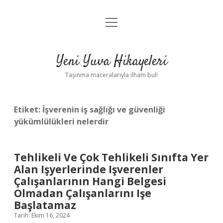
menüyü
Anasayfa
aç
Gizlilik Politikası
Yeni Yuva Hikayeleri
Yasal Uyarı
Taşınma maceralarıyla ilham bul!
Hakkımızda
Etiket:
İşverenin iş sağlığı ve güvenliği
yükümlülükleri nelerdir
Tehlikeli Ve Çok Tehlikeli Sınıfta Yer
Alan Işyerlerinde Işverenler
Çalışanlarının Hangi Belgesi
Olmadan Çalışanlarını Işe
Başlatamaz
Tarih: Ekim 16, 2024