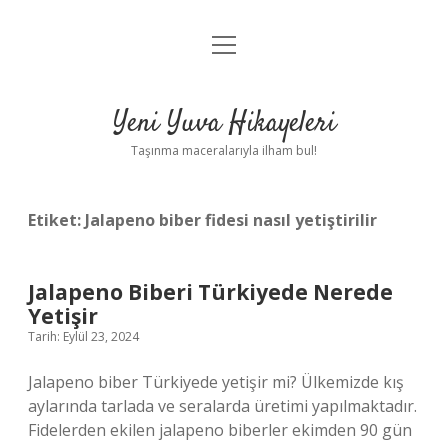
menüyü
Anasayfa
aç
Gizlilik Politikası
Yeni Yuva Hikayeleri
Yasal Uyarı
Taşınma maceralarıyla ilham bul!
Hakkımızda
Etiket:
Jalapeno biber fidesi nasıl yetiştirilir
Jalapeno Biberi Türkiyede Nerede
Yetişir
Tarih: Eylül 23, 2024
Jalapeno biber Türkiyede yetişir mi? Ülkemizde kış
aylarında tarlada ve seralarda üretimi yapılmaktadır.
Fidelerden ekilen jalapeno biberler ekimden 90 gün