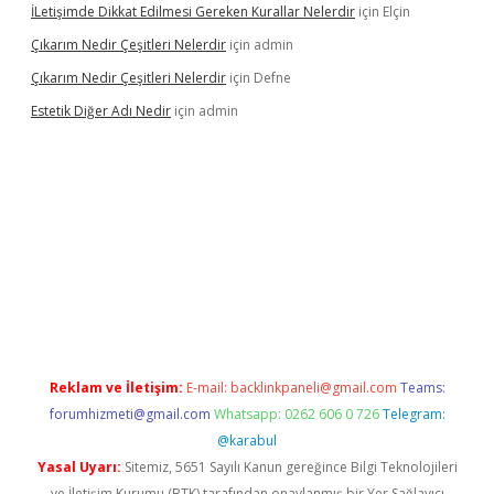
İLetişimde Dikkat Edilmesi Gereken Kurallar Nelerdir
için
Elçin
Çıkarım Nedir Çeşitleri Nelerdir
için
admin
Çıkarım Nedir Çeşitleri Nelerdir
için
Defne
Estetik Diğer Adı Nedir
için
admin
exper.xyz/
betci.co
betci giriş
hiltonbet güncel
Reklam ve İletişim:
E-mail:
backlinkpaneli@gmail.com
Teams:
forumhizmeti@gmail.com
Whatsapp: 0262 606 0 726
Telegram:
@karabul
Yasal Uyarı:
Sitemiz, 5651 Sayılı Kanun gereğince Bilgi Teknolojileri
ve İletişim Kurumu (BTK) tarafından onaylanmış bir Yer Sağlayıcı