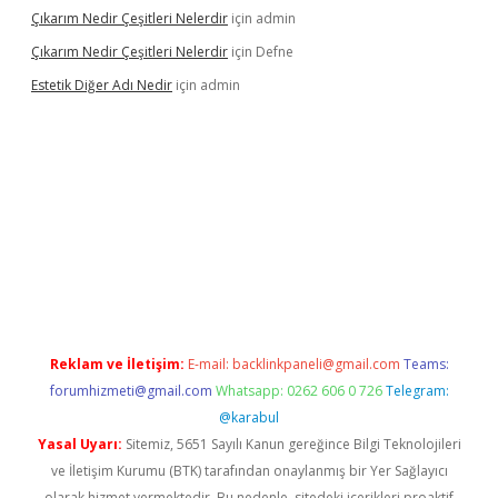
Çıkarım Nedir Çeşitleri Nelerdir
için
admin
Çıkarım Nedir Çeşitleri Nelerdir
için
Defne
Estetik Diğer Adı Nedir
için
admin
exper.xyz/
betci.co
betci giriş
hiltonbet güncel
Reklam ve İletişim:
E-mail:
backlinkpaneli@gmail.com
Teams:
forumhizmeti@gmail.com
Whatsapp: 0262 606 0 726
Telegram:
@karabul
Yasal Uyarı:
Sitemiz, 5651 Sayılı Kanun gereğince Bilgi Teknolojileri
ve İletişim Kurumu (BTK) tarafından onaylanmış bir Yer Sağlayıcı
olarak hizmet vermektedir. Bu nedenle, sitedeki içerikleri proaktif