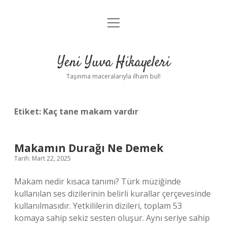
menüyü
Anasayfa
aç
Gizlilik Politikası
Yeni Yuva Hikayeleri
Yasal Uyarı
Taşınma maceralarıyla ilham bul!
Hakkımızda
Etiket:
Kaç tane makam vardır
Makamın Durağı Ne Demek
Tarih: Mart 22, 2025
Makam nedir kısaca tanımı? Türk müziğinde
kullanılan ses dizilerinin belirli kurallar çerçevesinde
kullanılmasıdır. Yetkililerin dizileri, toplam 53
komaya sahip sekiz sesten oluşur. Aynı seriye sahip