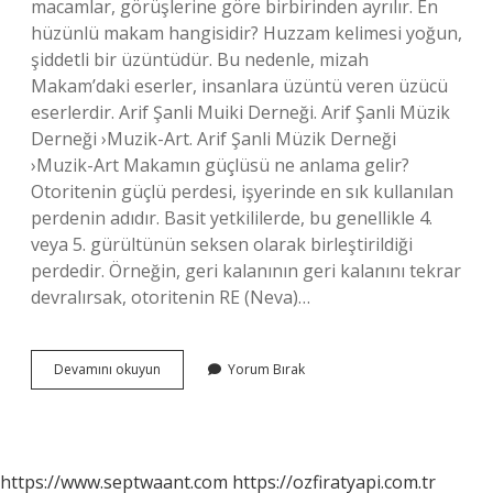
macamlar, görüşlerine göre birbirinden ayrılır. En
hüzünlü makam hangisidir? Huzzam kelimesi yoğun,
şiddetli bir üzüntüdür. Bu nedenle, mizah
Makam’daki eserler, insanlara üzüntü veren üzücü
eserlerdir. Arif Şanli Muiki Derneği. Arif Şanli Müzik
Derneği ›Muzik-Art. Arif Şanli Müzik Derneği
›Muzik-Art Makamın güçlüsü ne anlama gelir?
Otoritenin güçlü perdesi, işyerinde en sık kullanılan
perdenin adıdır. Basit yetkililerde, bu genellikle 4.
veya 5. gürültünün seksen olarak birleştirildiği
perdedir. Örneğin, geri kalanının geri kalanını tekrar
devralırsak, otoritenin RE (Neva)…
Makamın
Devamını okuyun
Yorum Bırak
Durağı
Ne
Demek
https://www.septwaant.com
https://ozfiratyapi.com.tr