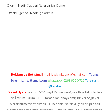
Çıkarım Nedir Çeşitleri Nelerdir
için
Defne
Estetik Diğer Adı Nedir
için
admin
exper.xyz/
betci.co
betci giriş
hiltonbet güncel
Reklam ve İletişim:
E-mail:
backlinkpaneli@gmail.com
Teams:
forumhizmeti@gmail.com
Whatsapp: 0262 606 0 726
Telegram:
@karabul
Yasal Uyarı:
Sitemiz, 5651 Sayılı Kanun gereğince Bilgi Teknolojileri
ve İletişim Kurumu (BTK) tarafından onaylanmış bir Yer Sağlayıcı
olarak hizmet vermektedir. Bu nedenle, sitedeki içerikleri proaktif
olarak denetleme veya araştırma yükümlülüğümüz bulunmamaktadır.