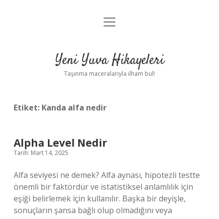
menüyü
Anasayfa
aç
Gizlilik Politikası
Yeni Yuva Hikayeleri
Yasal Uyarı
Taşınma maceralarıyla ilham bul!
Hakkımızda
Etiket:
Kanda alfa nedir
Alpha Level Nedir
Tarih: Mart 14, 2025
Alfa seviyesi ne demek? Alfa aynası, hipotezli testte
önemli bir faktördür ve istatistiksel anlamlılık için
eşiği belirlemek için kullanılır. Başka bir deyişle,
sonuçların şansa bağlı olup olmadığını veya