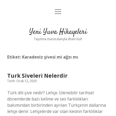
menüyü
Anasayfa
aç
Gizlilik Politikası
Yeni Yuva Hikayeleri
Yasal Uyarı
Taşınma maceralarıyla ilham bul!
Hakkımızda
Etiket:
Karadeniz şivesi mi ağzı mı
Turk Siveleri Nelerdir
Tarih: Ocak 12, 2025
Türk dili şive nedir? Lehçe: İzlenebilir tarihsel
dönemlerde bazı kelime ve ses farklılıkları
bakımından birbirinden ayrılan Türkçenin dallarına
lehçe denir. Lehçelerde var olan keskin farklılıklar