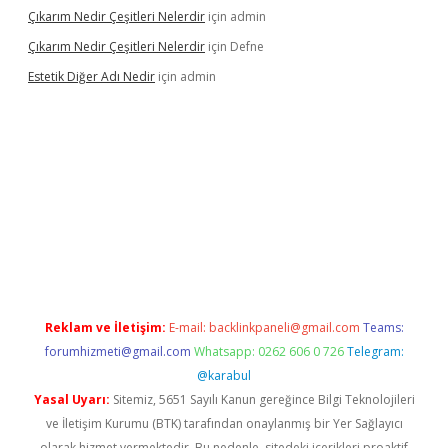
Çıkarım Nedir Çeşitleri Nelerdir
için
admin
Çıkarım Nedir Çeşitleri Nelerdir
için
Defne
Estetik Diğer Adı Nedir
için
admin
exper.xyz/
betci.co
betci giriş
hiltonbet güncel
Reklam ve İletişim:
E-mail:
backlinkpaneli@gmail.com
Teams:
forumhizmeti@gmail.com
Whatsapp: 0262 606 0 726
Telegram:
@karabul
Yasal Uyarı:
Sitemiz, 5651 Sayılı Kanun gereğince Bilgi Teknolojileri
ve İletişim Kurumu (BTK) tarafından onaylanmış bir Yer Sağlayıcı
olarak hizmet vermektedir. Bu nedenle, sitedeki içerikleri proaktif