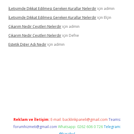
İLetişimde Dikkat Edilmesi Gereken Kurallar Nelerdir
için
admin
İLetişimde Dikkat Edilmesi Gereken Kurallar Nelerdir
için
Elçin
Çıkarım Nedir Çeşitleri Nelerdir
için
admin
Çıkarım Nedir Çeşitleri Nelerdir
için
Defne
Estetik Diğer Adı Nedir
için
admin
exper.xyz/
betci.co
betci giriş
hiltonbet güncel
Reklam ve İletişim:
E-mail:
backlinkpaneli@gmail.com
Teams:
forumhizmeti@gmail.com
Whatsapp: 0262 606 0 726
Telegram:
@karabul