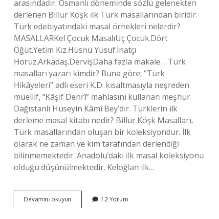
arasındadır. Osmanlı döneminde sözlü gelenekten
derlenen Billur Köşk ilk Türk masallarından biridir.
Türk edebiyatındaki masal örnekleri nelerdir?
MASALLARKel Çocuk MasalıÜç Çocuk.Dört
Öğüt.Yetim Kız.Hüsnü Yusuf.İnatçı
Horuz.Arkadaş.DervişDaha fazla makale… Türk
masalları yazarı kimdir? Buna göre; “Türk
Hikâyeleri” adlı eseri K.D. kısaltmasıyla neşreden
müellif, “Kâşif Dehrî” mahlasını kullanan meşhur
Dağıstanlı Hüseyin Kâmî Bey’dir. Türklerin ilk
derleme masal kitabı nedir? Billur Köşk Masalları,
Türk masallarından oluşan bir koleksiyondur. İlk
olarak ne zaman ve kim tarafından derlendiği
bilinmemektedir. Anadolu’daki ilk masal koleksiyonu
olduğu düşünülmektedir. Keloğlan ilk…
Türk
Devamını okuyun
12 Yorum
Edebiyatında
Ilk