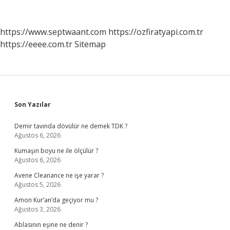
Masal
Örneği
Nedir
https://www.septwaant.com
https://ozfiratyapi.com.tr
https://eeee.com.tr
Sitemap
Sidebar
Son Yazılar
Demir tavında dövülür ne demek TDK ?
Ağustos 6, 2026
Kumaşın boyu ne ile ölçülür ?
Ağustos 6, 2026
Avene Cleanance ne işe yarar ?
Ağustos 5, 2026
Amon Kur’an’da geçiyor mu ?
Ağustos 3, 2026
Ablasının eşine ne denir ?