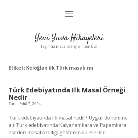
menüyü
Anasayfa
aç
Gizlilik Politikası
Yeni Yuva Hikayeleri
Yasal Uyarı
Taşınma maceralarıyla ilham bul!
Hakkımızda
Etiket:
Keloğlan ilk Türk masalı mı
Türk Edebiyatında Ilk Masal Örneği
Nedir
Tarih: Eylül 7, 2024
Türk edebiyatında ilk masal nedir? Uygur dönemine
ait Türk edebiyatında Kalyanamkara ve Papamkara
eserleri masal özelliği gösteren ilk eserler