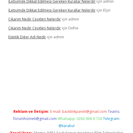
İLetişimde Dikkat Edilmesi Gereken Kurallar Nelerdir
için
admin
İLetişimde Dikkat Edilmesi Gereken Kurallar Nelerdir
için
Elçin
Çıkarım Nedir Çeşitleri Nelerdir
için
admin
Çıkarım Nedir Çeşitleri Nelerdir
için
Defne
Estetik Diğer Adı Nedir
için
admin
exper.xyz/
betci.co
betci giriş
hiltonbet güncel
Reklam ve İletişim:
E-mail:
backlinkpaneli@gmail.com
Teams:
forumhizmeti@gmail.com
Whatsapp: 0262 606 0 726
Telegram:
@karabul
Yasal Uyarı:
Sitemiz, 5651 Sayılı Kanun gereğince Bilgi Teknolojileri