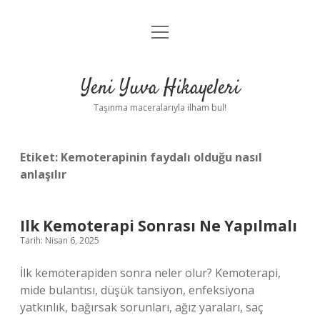
menüyü
Anasayfa
aç
Gizlilik Politikası
Yeni Yuva Hikayeleri
Yasal Uyarı
Taşınma maceralarıyla ilham bul!
Hakkımızda
Etiket:
Kemoterapinin faydalı olduğu nasıl
anlaşılır
Ilk Kemoterapi Sonrası Ne Yapılmalı
Tarih: Nisan 6, 2025
İlk kemoterapiden sonra neler olur? Kemoterapi,
mide bulantısı, düşük tansiyon, enfeksiyona
yatkınlık, bağırsak sorunları, ağız yaraları, saç