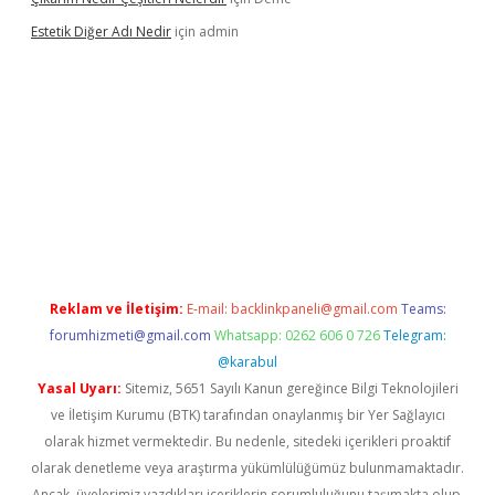
Estetik Diğer Adı Nedir
için
admin
exper.xyz/
betci.co
betci giriş
hiltonbet güncel
Reklam ve İletişim:
E-mail:
backlinkpaneli@gmail.com
Teams:
forumhizmeti@gmail.com
Whatsapp: 0262 606 0 726
Telegram:
@karabul
Yasal Uyarı:
Sitemiz, 5651 Sayılı Kanun gereğince Bilgi Teknolojileri
ve İletişim Kurumu (BTK) tarafından onaylanmış bir Yer Sağlayıcı
olarak hizmet vermektedir. Bu nedenle, sitedeki içerikleri proaktif
olarak denetleme veya araştırma yükümlülüğümüz bulunmamaktadır.
Ancak, üyelerimiz yazdıkları içeriklerin sorumluluğunu taşımakta olup,