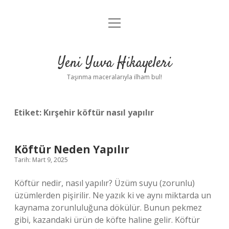
menüyü
Anasayfa
aç
Gizlilik Politikası
Yeni Yuva Hikayeleri
Yasal Uyarı
Taşınma maceralarıyla ilham bul!
Hakkımızda
Etiket:
Kırşehir köftür nasıl yapılır
Köftür Neden Yapılır
Tarih: Mart 9, 2025
Köftür nedir, nasıl yapılır? Üzüm suyu (zorunlu)
üzümlerden pişirilir. Ne yazık ki ve aynı miktarda un
kaynama zorunluluğuna dökülür. Bunun pekmez
gibi, kazandaki ürün de köfte haline gelir. Köftür