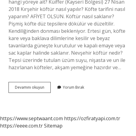
hangi yöreye ait? Küiffer (Kayseri Bölgesi) 27 Nisan
2018 Kırşehir köftür nasıl yapılır? Köfte tarifini nasıl
yaparım? AFİYET OLSUN. Köftür nasıl saklanır?
Pişmiş köfte düz tepsilere dökülür ve düzeltilir.
Kendiliğinden donması bekleniyor. Ertesi gün, köfte
kare veya baklava dilimlerine kesilir ve beyaz
tavanlarda güneşte kurutulur ve kapalı emaye veya
sac kaplar halinde saklanır. Nevşehir köftür nedir?
Tepsi üzerinde tutulan üzüm suyu, nişasta ve un ile
hazırlanan köfteler, akşam yemeğine hazırdır ve…
Köftür
Devamını okuyun
Yorum Bırak
Neden
Yapılır
https://www.septwaant.com
https://ozfiratyapi.com.tr
https://eeee.com.tr
Sitemap