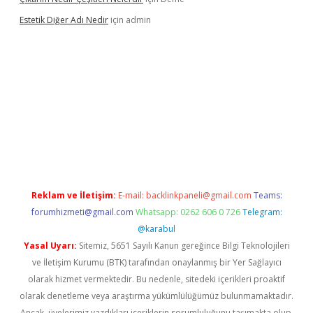
Estetik Diğer Adı Nedir
için
admin
exper.xyz/
betci.co
betci giriş
hiltonbet güncel
Reklam ve İletişim:
E-mail:
backlinkpaneli@gmail.com
Teams:
forumhizmeti@gmail.com
Whatsapp: 0262 606 0 726
Telegram:
@karabul
Yasal Uyarı:
Sitemiz, 5651 Sayılı Kanun gereğince Bilgi Teknolojileri
ve İletişim Kurumu (BTK) tarafından onaylanmış bir Yer Sağlayıcı
olarak hizmet vermektedir. Bu nedenle, sitedeki içerikleri proaktif
olarak denetleme veya araştırma yükümlülüğümüz bulunmamaktadır.
Ancak, üyelerimiz yazdıkları içeriklerin sorumluluğunu taşımakta olup,