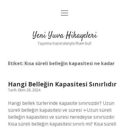
menüyü
Anasayfa
aç
Gizlilik Politikası
Yeni Yuva Hikayeleri
Yasal Uyarı
Taşınma maceralarıyla ilham bul!
Hakkımızda
Etiket:
Kısa süreli belleğin kapasitesi ne kadar
Hangi Belleğin Kapasitesi Sınırlıdır
Tarih: Ekim 28, 2024
Hangi bellek türlerinde kapasite sınırsızdır? Uzun
süreli belleğin kapasitesi ve süresi ➢Uzun süreli
belleğin kapasitesi ve süresi neredeyse sınırsızdır.
Kısa süreli belleğin kapasitesi sınırlı mı? Kısa süreli