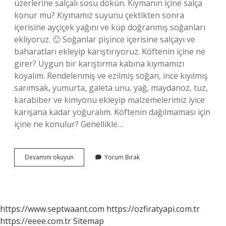
üzerlerine salçalı sosu dökün. Kıymanın içine salça
konur mu? Kıymamız suyunu çektikten sonra
içerisine ayçiçek yağını ve küp doğranmış soğanları
ekliyoruz. 🙂 Soğanlar pişince içerisine salçayı ve
baharatları ekleyip karıştırıyoruz. Köftenin içine ne
girer? Uygun bir karıştırma kabına kıymamızı
koyalım. Rendelenmiş ve ezilmiş soğan, ince kıyılmış
sarımsak, yumurta, galeta unu, yağ, maydanoz, tuz,
karabiber ve kimyonu ekleyip malzemelerimiz iyice
karışana kadar yoğuralım. Köftenin dağılmaması için
içine ne konulur? Genellikle…
Köftenin
Devamını okuyun
Yorum Bırak
Içine
Salça
Konur
Mu
https://www.septwaant.com
https://ozfiratyapi.com.tr
https://eeee.com.tr
Sitemap