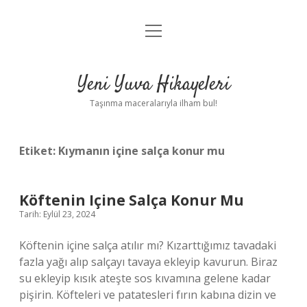
menüyü
Anasayfa
aç
Gizlilik Politikası
Yeni Yuva Hikayeleri
Yasal Uyarı
Taşınma maceralarıyla ilham bul!
Hakkımızda
Etiket:
Kıymanın içine salça konur mu
Köftenin Içine Salça Konur Mu
Tarih: Eylül 23, 2024
Köftenin içine salça atılır mı? Kızarttığımız tavadaki
fazla yağı alıp salçayı tavaya ekleyip kavurun. Biraz
su ekleyip kısık ateşte sos kıvamına gelene kadar
pişirin. Köfteleri ve patatesleri fırın kabına dizin ve