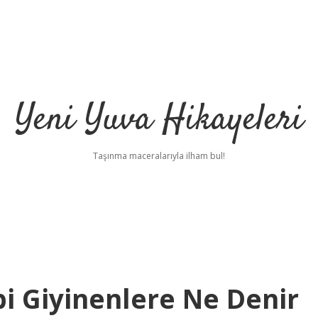
Yeni Yuva Hikayeleri
Taşınma maceralarıyla ilham bul!
i Giyinenlere Ne Denir