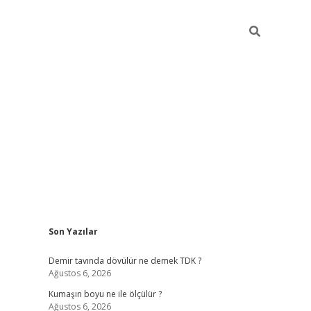
Sidebar
Son Yazılar
ilbet
hiltonbet
Betexper giriş adresi
https://www.betexper.xy
Demir tavında dövülür ne demek TDK ?
Ağustos 6, 2026
Kumaşın boyu ne ile ölçülür ?
Ağustos 6, 2026