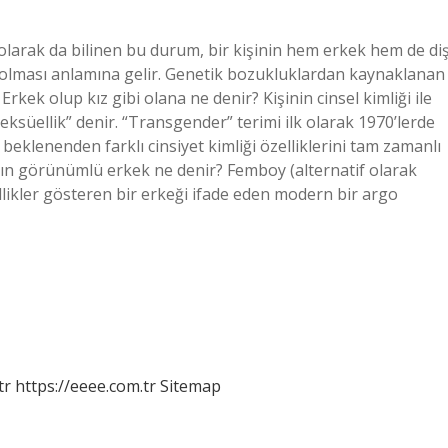
 olarak da bilinen bu durum, bir kişinin hem erkek hem de diş
hip olması anlamına gelir. Genetik bozukluklardan kaynaklanan
kek olup kız gibi olana ne denir? Kişinin cinsel kimliği ile
ksüellik” denir. “Transgender” terimi ilk olarak 1970’lerde
eklenenden farklı cinsiyet kimliği özelliklerini tam zamanlı
adın görünümlü erkek ne denir? Femboy (alternatif olarak
llikler gösteren bir erkeği ifade eden modern bir argo
tr
https://eeee.com.tr
Sitemap