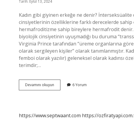
Tarih: Eylül 13, 2024
Kadın gibi giyinen erkeğe ne denir? İnterseksüalite
cinsiyetlerinin özelliklerine farklı derecelerde sa
hermafroditizme sahip bireylere hermafrodit denir. Er
biyolojik cinsiyetinin uyuşmadığı bu duruma “transse
Virginia Prince tarafından “üreme organlarına göre b
olarak sergileyen kişiler” olarak tanımlanmıştır. K
femboi olarak yazılır) geleneksel olarak kadınsı öze
terimdir;…
Erkek
Devamını okuyun
6 Yorum
Olup
Kadın
Gibi
Giyinenlere
Ne
https://www.septwaant.com
https://ozfiratyapi.com.
Denir