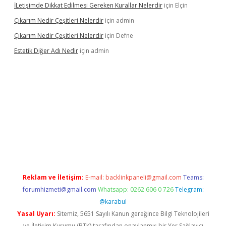
İLetişimde Dikkat Edilmesi Gereken Kurallar Nelerdir
için
Elçin
Çıkarım Nedir Çeşitleri Nelerdir
için
admin
Çıkarım Nedir Çeşitleri Nelerdir
için
Defne
Estetik Diğer Adı Nedir
için
admin
exper.xyz/
betci.co
betci giriş
hiltonbet güncel
Reklam ve İletişim:
E-mail:
backlinkpaneli@gmail.com
Teams:
forumhizmeti@gmail.com
Whatsapp: 0262 606 0 726
Telegram:
@karabul
Yasal Uyarı:
Sitemiz, 5651 Sayılı Kanun gereğince Bilgi Teknolojileri
ve İletişim Kurumu (BTK) tarafından onaylanmış bir Yer Sağlayıcı