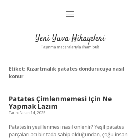
menüyü
Anasayfa
aç
Gizlilik Politikası
Yeni Yuva Hikayeleri
Yasal Uyarı
Taşınma maceralarıyla ilham bul!
Hakkımızda
Etiket:
Kızartmalık patates dondurucuya nasıl
konur
Patates Çimlenmemesi Için Ne
Yapmak Lazım
Tarih: Nisan 14, 2025
Patatesin yeşillenmesi nasıl önlenir? Yeşil patates
parçaları acı bir tada sahip olduğundan, çoğu insan