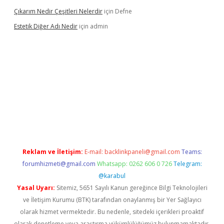
Çıkarım Nedir Çeşitleri Nelerdir
için
Defne
Estetik Diğer Adı Nedir
için
admin
exper.xyz/
betci.co
betci giriş
hiltonbet güncel
Reklam ve İletişim:
E-mail:
backlinkpaneli@gmail.com
Teams:
forumhizmeti@gmail.com
Whatsapp: 0262 606 0 726
Telegram:
@karabul
Yasal Uyarı:
Sitemiz, 5651 Sayılı Kanun gereğince Bilgi Teknolojileri
ve İletişim Kurumu (BTK) tarafından onaylanmış bir Yer Sağlayıcı
olarak hizmet vermektedir. Bu nedenle, sitedeki içerikleri proaktif
olarak denetleme veya araştırma yükümlülüğümüz bulunmamaktadır.