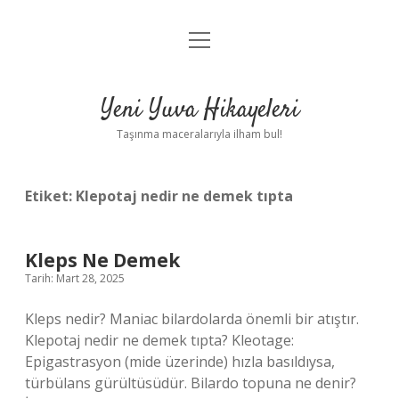
menüyü
Anasayfa
aç
Gizlilik Politikası
Yeni Yuva Hikayeleri
Yasal Uyarı
Taşınma maceralarıyla ilham bul!
Hakkımızda
Etiket:
Klepotaj nedir ne demek tıpta
Kleps Ne Demek
Tarih: Mart 28, 2025
Kleps nedir? Maniac bilardolarda önemli bir atıştır.
Klepotaj nedir ne demek tıpta? Kleotage:
Epigastrasyon (mide üzerinde) hızla basıldıysa,
türbülans gürültüsüdür. Bilardo topuna ne denir?