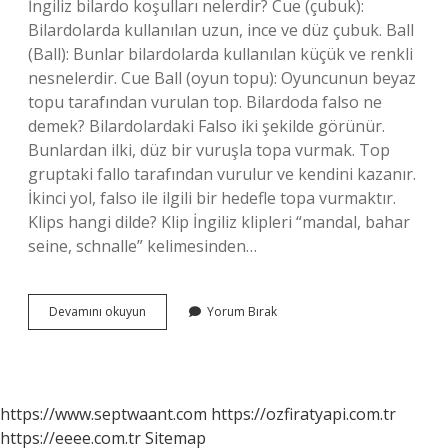
İngiliz bilardo koşulları nelerdir? Cue (çubuk):
Bilardolarda kullanılan uzun, ince ve düz çubuk. Ball
(Ball): Bunlar bilardolarda kullanılan küçük ve renkli
nesnelerdir. Cue Ball (oyun topu): Oyuncunun beyaz
topu tarafından vurulan top. Bilardoda falso ne
demek? Bilardolardaki Falso iki şekilde görünür.
Bunlardan ilki, düz bir vuruşla topa vurmak. Top
gruptaki fallo tarafından vurulur ve kendini kazanır.
İkinci yol, falso ile ilgili bir hedefle topa vurmaktır.
Klips hangi dilde? Klip İngiliz klipleri “mandal, bahar
seine, schnalle” kelimesinden…
Kleps
Devamını okuyun
Yorum Bırak
Ne
Demek
https://www.septwaant.com
https://ozfiratyapi.com.tr
https://eeee.com.tr
Sitemap