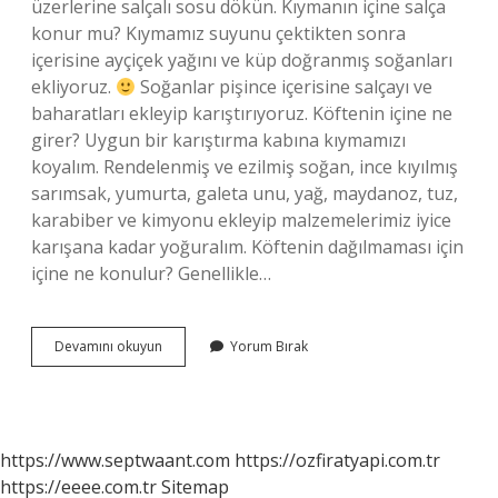
üzerlerine salçalı sosu dökün. Kıymanın içine salça
konur mu? Kıymamız suyunu çektikten sonra
içerisine ayçiçek yağını ve küp doğranmış soğanları
ekliyoruz.
Soğanlar pişince içerisine salçayı ve
baharatları ekleyip karıştırıyoruz. Köftenin içine ne
girer? Uygun bir karıştırma kabına kıymamızı
koyalım. Rendelenmiş ve ezilmiş soğan, ince kıyılmış
sarımsak, yumurta, galeta unu, yağ, maydanoz, tuz,
karabiber ve kimyonu ekleyip malzemelerimiz iyice
karışana kadar yoğuralım. Köftenin dağılmaması için
içine ne konulur? Genellikle…
Köftenin
Devamını okuyun
Yorum Bırak
Içine
Salça
Konur
Mu
https://www.septwaant.com
https://ozfiratyapi.com.tr
https://eeee.com.tr
Sitemap