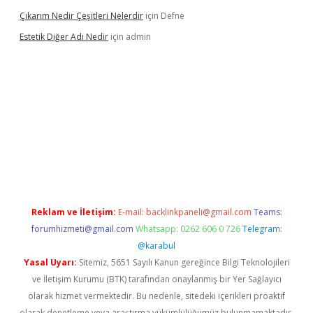
Çıkarım Nedir Çeşitleri Nelerdir
için
Defne
Estetik Diğer Adı Nedir
için
admin
exper.xyz/
betci.co
betci giriş
hiltonbet güncel
Reklam ve İletişim:
E-mail:
backlinkpaneli@gmail.com
Teams:
forumhizmeti@gmail.com
Whatsapp: 0262 606 0 726
Telegram:
@karabul
Yasal Uyarı:
Sitemiz, 5651 Sayılı Kanun gereğince Bilgi Teknolojileri
ve İletişim Kurumu (BTK) tarafından onaylanmış bir Yer Sağlayıcı
olarak hizmet vermektedir. Bu nedenle, sitedeki içerikleri proaktif
olarak denetleme veya araştırma yükümlülüğümüz bulunmamaktadır.