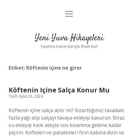
menüyü
Anasayfa
aç
Gizlilik Politikası
Yeni Yuva Hikayeleri
Yasal Uyarı
Taşınma maceralarıyla ilham bul!
Hakkımızda
Etiket:
Köftenin içine ne girer
Köftenin Içine Salça Konur Mu
Tarih: Eylül 23, 2024
Köftenin içine salça atılır mı? Kızarttığımız tavadaki
fazla yağı alıp salçayı tavaya ekleyip kavurun. Biraz
su ekleyip kısık ateşte sos kıvamına gelene kadar
pişirin. Köfteleri ve patatesleri fırın kabına dizin ve