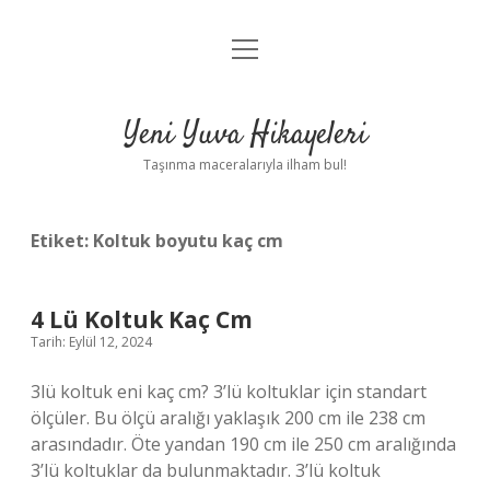
menüyü
Anasayfa
aç
Gizlilik Politikası
Yeni Yuva Hikayeleri
Yasal Uyarı
Taşınma maceralarıyla ilham bul!
Hakkımızda
Etiket:
Koltuk boyutu kaç cm
4 Lü Koltuk Kaç Cm
Tarih: Eylül 12, 2024
3lü koltuk eni kaç cm? 3’lü koltuklar için standart
ölçüler. Bu ölçü aralığı yaklaşık 200 cm ile 238 cm
arasındadır. Öte yandan 190 cm ile 250 cm aralığında
3’lü koltuklar da bulunmaktadır. 3’lü koltuk