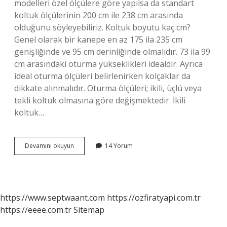
modelleri özel ölçülere göre yapılsa da standart
koltuk ölçülerinin 200 cm ile 238 cm arasında
olduğunu söyleyebiliriz. Koltuk boyutu kaç cm?
Genel olarak bir kanepe en az 175 ila 235 cm
genişliğinde ve 95 cm derinliğinde olmalıdır. 73 ila 99
cm arasındaki oturma yükseklikleri idealdir. Ayrıca
ideal oturma ölçüleri belirlenirken kolçaklar da
dikkate alınmalıdır. Oturma ölçüleri; ikili, üçlü veya
tekli koltuk olmasına göre değişmektedir. İkili
koltuk…
4
Devamını okuyun
14 Yorum
Lü
Koltuk
Kaç
Cm
https://www.septwaant.com
https://ozfiratyapi.com.tr
https://eeee.com.tr
Sitemap