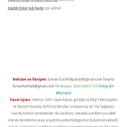
Estetik Diğer Adı Nedir
için
admin
exper.xyz/
betci.co
betci giriş
hiltonbet güncel
Reklam ve İletişim:
E-mail:
backlinkpaneli@gmail.com
Teams:
forumhizmeti@gmail.com
Whatsapp: 0262 606 0 726
Telegram:
@karabul
Yasal Uyarı:
Sitemiz, 5651 Sayılı Kanun gereğince Bilgi Teknolojileri
ve İletişim Kurumu (BTK) tarafından onaylanmış bir Yer Sağlayıcı
olarak hizmet vermektedir. Bu nedenle, sitedeki içerikleri proaktif
olarak denetleme veya araştırma yükümlülüğümüz bulunmamaktadır.
Ancak, üyelerimiz yazdıkları içeriklerin sorumluluğunu taşımakta olup,