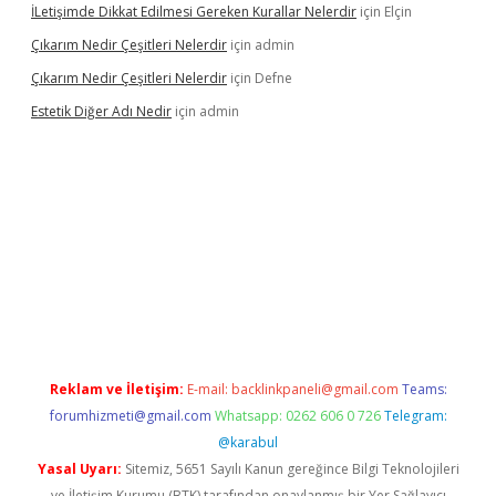
İLetişimde Dikkat Edilmesi Gereken Kurallar Nelerdir
için
Elçin
Çıkarım Nedir Çeşitleri Nelerdir
için
admin
Çıkarım Nedir Çeşitleri Nelerdir
için
Defne
Estetik Diğer Adı Nedir
için
admin
exper.xyz/
betci.co
betci giriş
hiltonbet güncel
Reklam ve İletişim:
E-mail:
backlinkpaneli@gmail.com
Teams:
forumhizmeti@gmail.com
Whatsapp: 0262 606 0 726
Telegram:
@karabul
Yasal Uyarı:
Sitemiz, 5651 Sayılı Kanun gereğince Bilgi Teknolojileri
ve İletişim Kurumu (BTK) tarafından onaylanmış bir Yer Sağlayıcı