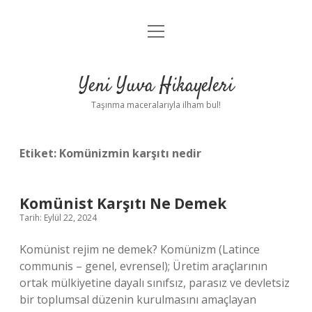
menüyü
Anasayfa
aç
Gizlilik Politikası
Yeni Yuva Hikayeleri
Yasal Uyarı
Taşınma maceralarıyla ilham bul!
Hakkımızda
Etiket:
Komünizmin karşıtı nedir
Komünist Karşıtı Ne Demek
Tarih: Eylül 22, 2024
Komünist rejim ne demek? Komünizm (Latince
communis – genel, evrensel); Üretim araçlarının
ortak mülkiyetine dayalı sınıfsız, parasız ve devletsiz
bir toplumsal düzenin kurulmasını amaçlayan