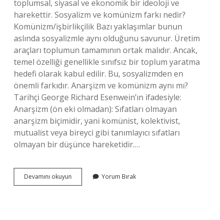
toplumsal, siyasal ve ekonomik bir ideoloji ve
harekettir. Sosyalizm ve komünizm farkı nedir?
Komünizm/işbirlikçilik Bazı yaklaşımlar bunun
aslında sosyalizmle aynı olduğunu savunur. Üretim
araçları toplumun tamamının ortak malıdır. Ancak,
temel özelliği genellikle sınıfsız bir toplum yaratma
hedefi olarak kabul edilir. Bu, sosyalizmden en
önemli farkıdır. Anarşizm ve komünizm aynı mı?
Tarihçi George Richard Esenwein’ın ifadesiyle:
Anarşizm (ön eki olmadan): Sıfatları olmayan
anarşizm biçimidir, yani komünist, kolektivist,
mutualist veya bireyci gibi tanımlayıcı sıfatları
olmayan bir düşünce hareketidir.…
Komünist
Devamını okuyun
Yorum Bırak
Karşıtı
Ne
Demek