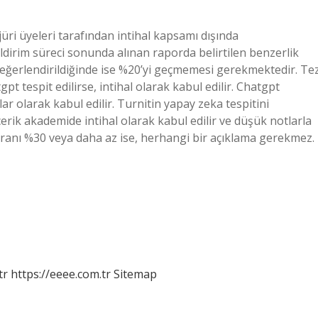
üri üyeleri tarafından intihal kapsamı dışında
ildirim süreci sonunda alınan raporda belirtilen benzerlik
ı” değerlendirildiğinde ise %20’yi geçmemesi gerekmektedir. Te
t tespit edilirse, intihal olarak kabul edilir. Chatgpt
ar olarak kabul edilir. Turnitin yapay zeka tespitini
çerik akademide intihal olarak kabul edilir ve düşük notlarla
 oranı %30 veya daha az ise, herhangi bir açıklama gerekmez.
tr
https://eeee.com.tr
Sitemap