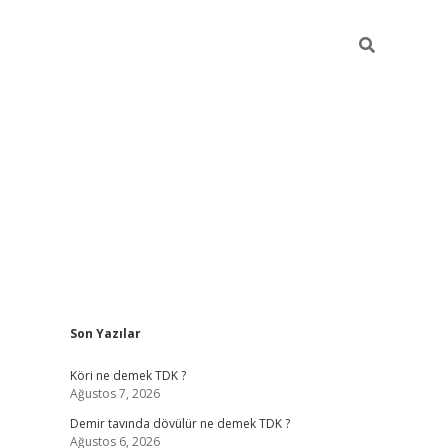
Sidebar
Son Yazılar
ilbet
hiltonbet
Betexper giriş adresi
https://www.betexper.xyz
Köri ne demek TDK ?
Ağustos 7, 2026
Demir tavında dövülür ne demek TDK ?
Ağustos 6, 2026