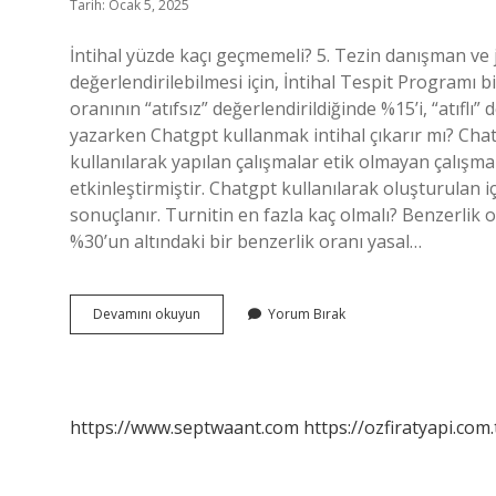
Tarih: Ocak 5, 2025
İntihal yüzde kaçı geçmemeli? 5. Tezin danışman ve j
değerlendirilebilmesi için, İntihal Tespit Programı b
oranının “atıfsız” değerlendirildiğinde %15’i, “atıfl
yazarken Chatgpt kullanmak intihal çıkarır mı? Chatgp
kullanılarak yapılan çalışmalar etik olmayan çalışmal
etkinleştirmiştir. Chatgpt kullanılarak oluşturulan i
sonuçlanır. Turnitin en fazla kaç olmalı? Benzerlik
%30’un altındaki bir benzerlik oranı yasal…
Makalelerde
Devamını okuyun
Yorum Bırak
Intihal
En
Fazla
Kaç
Olmalı
https://www.septwaant.com
https://ozfiratyapi.com.