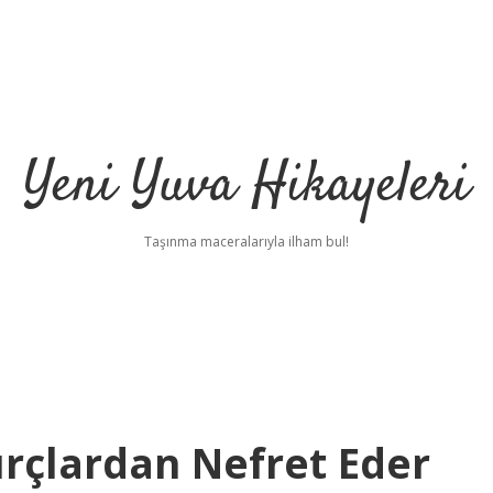
Yeni Yuva Hikayeleri
Taşınma maceralarıyla ilham bul!
rçlardan Nefret Eder