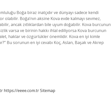
luluğu Boğa biraz inatçıdır ve dünyayı sadece kendi
r olabilir. Boğa’nın aksine Kova evde kalmayı sevmez,
 olabilir, ancak zıtlıklardan bile uyum doğabilir. Kova burcunun
izlik varsa ve birinin hakkı ihlal ediliyorsa Kova burcunun
et, haklar ve özgürlükler önemlidir. Kova en iyi kimle
şır?” Bu sorunun en iyi cevabı Koç, Aslan, Başak ve Akrep
tr
https://eeee.com.tr
Sitemap