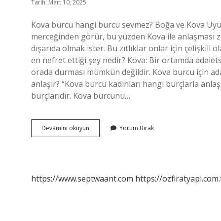
Tarih: Mart 10, 2025
Kova burcu hangi burcu sevmez? Boğa ve Kova Uyum
merceğinden görür, bu yüzden Kova ile anlaşması zo
dışarıda olmak ister. Bu zıtlıklar onlar için çelişkili
en nefret ettiği şey nedir? Kova: Bir ortamda adalets
orada durması mümkün değildir. Kova burcu için adal
anlaşır? “Kova burcu kadınları hangi burçlarla anla
burçlarıdır. Kova burcunu…
Kova
Devamını okuyun
Yorum Bırak
Burcu
Hangi
Burçlardan
Nefret
Eder
https://www.septwaant.com
https://ozfiratyapi.com.