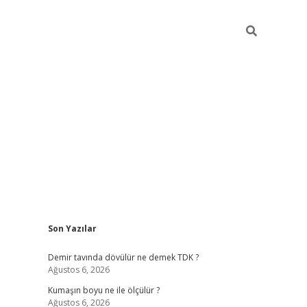
Sidebar
Son Yazılar
ilbet
hiltonbet
Betexper giriş adresi
https://www.betexper.
Demir tavında dövülür ne demek TDK ?
Ağustos 6, 2026
Kumaşın boyu ne ile ölçülür ?
Ağustos 6, 2026