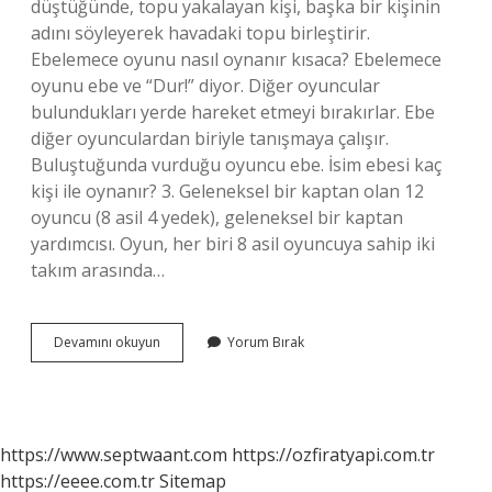
düştüğünde, topu yakalayan kişi, başka bir kişinin
adını söyleyerek havadaki topu birleştirir.
Ebelemece oyunu nasıl oynanır kısaca? Ebelemece
oyunu ebe ve “Dur!” diyor. Diğer oyuncular
bulundukları yerde hareket etmeyi bırakırlar. Ebe
diğer oyunculardan biriyle tanışmaya çalışır.
Buluştuğunda vurduğu oyuncu ebe. İsim ebesi kaç
kişi ile oynanır? 3. Geleneksel bir kaptan olan 12
oyuncu (8 asil 4 yedek), geleneksel bir kaptan
yardımcısı. Oyun, her biri 8 asil oyuncuya sahip iki
takım arasında…
Isim
Devamını okuyun
Yorum Bırak
Ebesi
Oyunu
Nasıl
Oynanılıyor
https://www.septwaant.com
https://ozfiratyapi.com.tr
https://eeee.com.tr
Sitemap