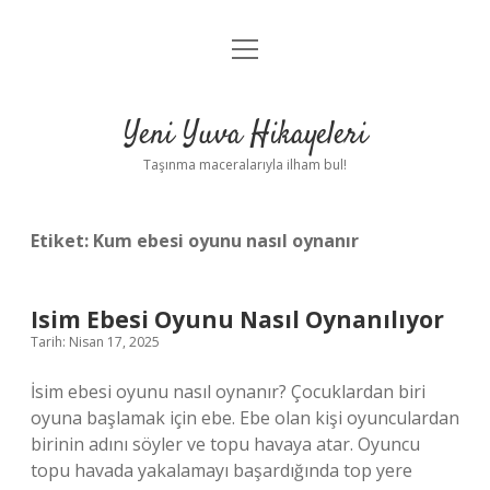
menüyü
Anasayfa
aç
Gizlilik Politikası
Yeni Yuva Hikayeleri
Yasal Uyarı
Taşınma maceralarıyla ilham bul!
Hakkımızda
Etiket:
Kum ebesi oyunu nasıl oynanır
Isim Ebesi Oyunu Nasıl Oynanılıyor
Tarih: Nisan 17, 2025
İsim ebesi oyunu nasıl oynanır? Çocuklardan biri
oyuna başlamak için ebe. Ebe olan kişi oyunculardan
birinin adını söyler ve topu havaya atar. Oyuncu
topu havada yakalamayı başardığında top yere