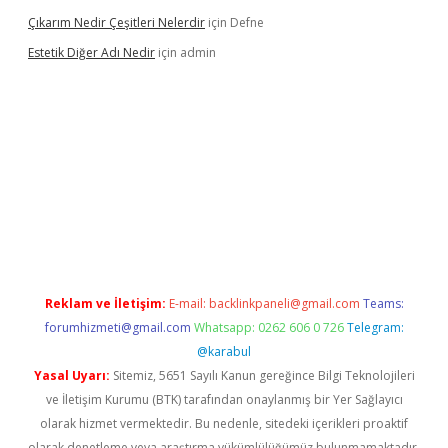
Çıkarım Nedir Çeşitleri Nelerdir
için
Defne
Estetik Diğer Adı Nedir
için
admin
exper.xyz/
betci.co
betci giriş
hiltonbet güncel
Reklam ve İletişim:
E-mail:
backlinkpaneli@gmail.com
Teams:
forumhizmeti@gmail.com
Whatsapp: 0262 606 0 726
Telegram:
@karabul
Yasal Uyarı:
Sitemiz, 5651 Sayılı Kanun gereğince Bilgi Teknolojileri
ve İletişim Kurumu (BTK) tarafından onaylanmış bir Yer Sağlayıcı
olarak hizmet vermektedir. Bu nedenle, sitedeki içerikleri proaktif
olarak denetleme veya araştırma yükümlülüğümüz bulunmamaktadır.