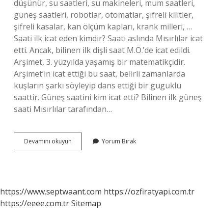
düşünür, su saatleri, su makineleri, mum saatleri,
güneş saatleri, robotlar, otomatlar, şifreli kilitler,
şifreli kasalar, kan ölçüm kapları, krank milleri, …
Saati ilk icat eden kimdir? Saati aslında Mısırlılar icat
etti. Ancak, bilinen ilk dişli saat M.Ö.’de icat edildi.
Arşimet, 3. yüzyılda yaşamış bir matematikçidir.
Arşimet’in icat ettiği bu saat, belirli zamanlarda
kuşların şarkı söyleyip dans ettiği bir guguklu
saattir. Güneş saatini kim icat etti? Bilinen ilk güneş
saati Mısırlılar tarafından…
Mum
Devamını okuyun
Yorum Bırak
Saati
Kim
Icat
Etti
https://www.septwaant.com
https://ozfiratyapi.com.tr
https://eeee.com.tr
Sitemap