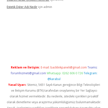
Estetik Diğer Adı Nedir
için
admin
xper.xyz/
betci.co
betci giriş
hiltonbet güncel
Reklam ve İletişim:
E-mail:
backlinkpaneli@gmail.com
Teams:
forumhizmeti@gmail.com
Whatsapp: 0262 606 0 726
Telegram:
@karabul
Yasal Uyarı:
Sitemiz, 5651 Sayılı Kanun gereğince Bilgi Teknolojileri
ve İletişim Kurumu (BTK) tarafından onaylanmış bir Yer Sağlayıcı
olarak hizmet vermektedir. Bu nedenle, sitedeki içerikleri proaktif
olarak denetleme veya araştırma yükümlülüğümüz bulunmamaktadır.
Ancak, üyelerimiz yazdıkları içeriklerin sorumluluğunu taşımakta olup,