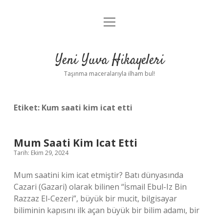
menüyü
Anasayfa
aç
Gizlilik Politikası
Yeni Yuva Hikayeleri
Yasal Uyarı
Taşınma maceralarıyla ilham bul!
Hakkımızda
Etiket:
Kum saati kim icat etti
Mum Saati Kim Icat Etti
Tarih: Ekim 29, 2024
Mum saatini kim icat etmiştir? Batı dünyasında
Cazari (Gazari) olarak bilinen “İsmail Ebul-Iz Bin
Razzaz El-Cezeri”, büyük bir mucit, bilgisayar
biliminin kapısını ilk açan büyük bir bilim adamı, bir