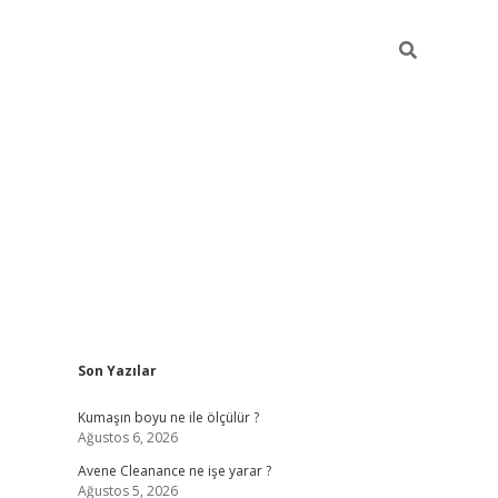
Sidebar
Son Yazılar
ilbet
hiltonbet
Betexper giriş adresi
https://www.betexper.xyz
Kumaşın boyu ne ile ölçülür ?
Ağustos 6, 2026
Avene Cleanance ne işe yarar ?
Ağustos 5, 2026