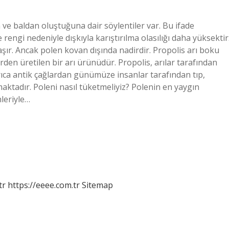
en ve baldan oluştuğuna dair söylentiler var. Bu ifade
e rengi nedeniyle dışkıyla karıştırılma olasılığı daha yüksektir
taşır. Ancak polen kovan dışında nadirdir. Propolis arı boku
erden üretilen bir arı ürünüdür. Propolis, arılar tarafından
rıca antik çağlardan günümüze insanlar tarafından tıp,
aktadır. Poleni nasıl tüketmeliyiz? Polenin en yaygın
nleriyle…
tr
https://eeee.com.tr
Sitemap