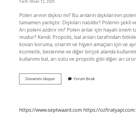
Tarih: Nisan 12, 2025
Polen arının dışkısı mı? Bu arıların dışkılarının pol
tamamen yanlıştır. Dışkıları nasıldır? Polenin şekli v
Arı poleni azdırır mı? Polen arılar için hayati önem 
mudur? Kendi. Propolis, bal arıları tarafından bitkil
kovan koruma, onarım ve hijyen amaçları için ve ay
kozmetik, beslenme ve diğer birçok alanda kullanılm
kullanımı bal, arı sütü ve propolis gibi diğer arı ürü
Polen
Devamını okuyun
Yorum Bırak
Arı
Boku
Mu
https://www.septwaant.com
https://ozfiratyapi.com.