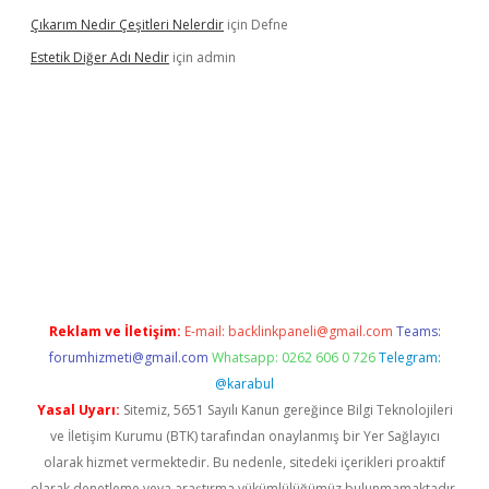
Çıkarım Nedir Çeşitleri Nelerdir
için
Defne
Estetik Diğer Adı Nedir
için
admin
exper.xyz/
betci.co
betci giriş
hiltonbet güncel
Reklam ve İletişim:
E-mail:
backlinkpaneli@gmail.com
Teams:
forumhizmeti@gmail.com
Whatsapp: 0262 606 0 726
Telegram:
@karabul
Yasal Uyarı:
Sitemiz, 5651 Sayılı Kanun gereğince Bilgi Teknolojileri
ve İletişim Kurumu (BTK) tarafından onaylanmış bir Yer Sağlayıcı
olarak hizmet vermektedir. Bu nedenle, sitedeki içerikleri proaktif
olarak denetleme veya araştırma yükümlülüğümüz bulunmamaktadır.