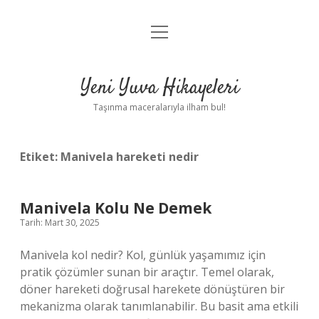
menüyü
Anasayfa
aç
Gizlilik Politikası
Yeni Yuva Hikayeleri
Yasal Uyarı
Taşınma maceralarıyla ilham bul!
Hakkımızda
Etiket:
Manivela hareketi nedir
Manivela Kolu Ne Demek
Tarih: Mart 30, 2025
Manivela kol nedir? Kol, günlük yaşamımız için
pratik çözümler sunan bir araçtır. Temel olarak,
döner hareketi doğrusal harekete dönüştüren bir
mekanizma olarak tanımlanabilir. Bu basit ama etkili