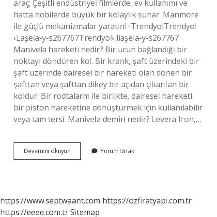
araç; Çeşitli endüstriyel filmlerde, ev kullanımı ve
hatta hobilerde büyük bir kolaylık sunar. Manmore
ile güçlü mekanizmalar yaratın! -TrendyolTrendyol
›Laşela-y-s267767Trendyol› liaşela-y-s267767
Manivela hareketi nedir? Bir ucun bağlandığı bir
noktayı döndüren kol. Bir krank, şaft üzerindeki bir
şaft üzerinde dairesel bir hareketi olan dönen bir
şafttan veya şafttan dikey bir açıdan çıkarılan bir
koldur. Bir rodtalarm ile birlikte, dairesel hareketi
bir piston hareketine dönüştürmek için kullanılabilir
veya tam tersi. Manivela demiri nedir? Levera Iron,…
Manivela
Devamını okuyun
Yorum Bırak
Kolu
Ne
Demek
https://www.septwaant.com
https://ozfiratyapi.com.tr
https://eeee.com.tr
Sitemap