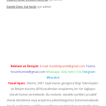
Estetik Diğer Adı Nedir
için
admin
exper.xyz/
betci.co
betci giriş
hiltonbet güncel
Reklam ve İletişim:
E-mail:
backlinkpaneli@gmail.com
Teams:
forumhizmeti@gmail.com
Whatsapp: 0262 606 0 726
Telegram:
@karabul
Yasal Uyarı:
Sitemiz, 5651 Sayılı Kanun gereğince Bilgi Teknolojileri
ve İletişim Kurumu (BTK) tarafından onaylanmış bir Yer Sağlayıcı
olarak hizmet vermektedir. Bu nedenle, sitedeki içerikleri proaktif
olarak denetleme veya araştırma yükümlülüğümüz bulunmamaktadır.
Ancak, üyelerimiz yazdıkları içeriklerin sorumluluğunu taşımakta olup,