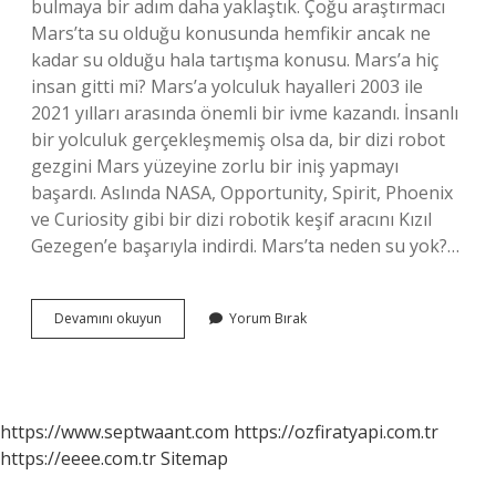
bulmaya bir adım daha yaklaştık. Çoğu araştırmacı
Mars’ta su olduğu konusunda hemfikir ancak ne
kadar su olduğu hala tartışma konusu. Mars’a hiç
insan gitti mi? Mars’a yolculuk hayalleri 2003 ile
2021 yılları arasında önemli bir ivme kazandı. İnsanlı
bir yolculuk gerçekleşmemiş olsa da, bir dizi robot
gezgini Mars yüzeyine zorlu bir iniş yapmayı
başardı. Aslında NASA, Opportunity, Spirit, Phoenix
ve Curiosity gibi bir dizi robotik keşif aracını Kızıl
Gezegen’e başarıyla indirdi. Mars’ta neden su yok?…
Mars
Devamını okuyun
Yorum Bırak
Eskiden
Nasıl
Görünüyordu
https://www.septwaant.com
https://ozfiratyapi.com.tr
https://eeee.com.tr
Sitemap