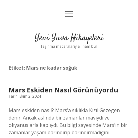
menüyü
Anasayfa
aç
Gizlilik Politikası
Yeni Yuva Hikayeleri
Yasal Uyarı
Taşınma maceralarıyla ilham bul!
Hakkımızda
Etiket:
Mars ne kadar soğuk
Mars Eskiden Nasıl Görünüyordu
Tarih: Ekim 2, 2024
Mars eskiden nasıl? Mars’a sıklıkla Kızıl Gezegen
denir. Ancak aslında bir zamanlar maviydi ve
okyanuslarla kaplıydı. Bu bilgi sayesinde Mars’ın bir
zamanlar yaşam barındırıp barındırmadığını