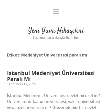
menüyü
Anasayfa
aç
Gizlilik Politikası
Yeni Yuva Hikayeleri
Yasal Uyarı
Taşınma maceralarıyla ilham bul!
Hakkımızda
Etiket:
Medeniyet Üniversitesi paralı mı
Istanbul Medeniyet Üniversitesi
Paralı Mı
Tarih: Ocak 12, 2025
İstanbul Medeniyet Üniversitesi devlet mi özel mi?
Üniversiteniz kamu üniversitesi, vakıf üniversitesi
veya özel üniversite mi? Üniversitemiz bir devlet