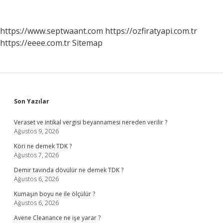
Paralı
Mı
https://www.septwaant.com
https://ozfiratyapi.com.tr
https://eeee.com.tr
Sitemap
Sidebar
Son Yazılar
Veraset ve intikal vergisi beyannamesi nereden verilir ?
Ağustos 9, 2026
Köri ne demek TDK ?
Ağustos 7, 2026
Demir tavında dövülür ne demek TDK ?
Ağustos 6, 2026
Kumaşın boyu ne ile ölçülür ?
Ağustos 6, 2026
Avene Cleanance ne işe yarar ?