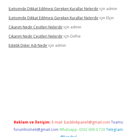
İLetişimde Dikkat Edilmesi Gereken Kurallar Nelerdir
için
admin
İLetişimde Dikkat Edilmesi Gereken Kurallar Nelerdir
için
Elçin
Çıkarım Nedir Çeşitleri Nelerdir
için
admin
Çıkarım Nedir Çeşitleri Nelerdir
için
Defne
Estetik Diğer Adı Nedir
için
admin
exper.xyz/
betci.co
betci giriş
hiltonbet güncel
Reklam ve İletişim:
E-mail:
backlinkpaneli@gmail.com
Teams:
forumhizmeti@gmail.com
Whatsapp: 0262 606 0 726
Telegram:
@karabul