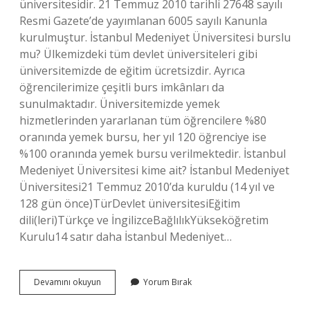
üniversitesidir. 21 Temmuz 2010 tarihli 27648 sayılı
Resmi Gazete’de yayımlanan 6005 sayılı Kanunla
kurulmuştur. İstanbul Medeniyet Üniversitesi burslu
mu? Ülkemizdeki tüm devlet üniversiteleri gibi
üniversitemizde de eğitim ücretsizdir. Ayrıca
öğrencilerimize çeşitli burs imkânları da
sunulmaktadır. Üniversitemizde yemek
hizmetlerinden yararlanan tüm öğrencilere %80
oranında yemek bursu, her yıl 120 öğrenciye ise
%100 oranında yemek bursu verilmektedir. İstanbul
Medeniyet Üniversitesi kime ait? İstanbul Medeniyet
Üniversitesi21 Temmuz 2010’da kuruldu (14 yıl ve
128 gün önce)TürDevlet üniversitesiEğitim
dili(leri)Türkçe ve İngilizceBağlılıkYükseköğretim
Kurulu14 satır daha İstanbul Medeniyet…
Istanbul
Devamını okuyun
Yorum Bırak
Medeniyet
Üniversitesi