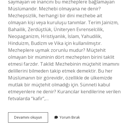
saymayan ve inancını bu mezheplere bağlamayan
Müslümandır. Mezhebi olmayana ne denir?
Mezhepsizlik, herhangi bir dini mezhebe ait
olmayan kişi veya kuruluşu tanımlar. Terim Jainizm,
Bahailik, Zerdüştlük, Üniteryen Evrenselcilik,
Neopaganizm, Hristiyanlık, İslam, Yahudilik,
Hinduizm, Budizm ve Vika için kullanılmıştır.
Mezheplere uymak zorunlu mudur? Müçtehit
olmayan bir müminin dört mezhepten birini taklit
etmesi farzdır. Taklid: Mezhebinin müçtehit imamını
delillerini bilmeden takip etmek demektir. Bu her
Müslümanın bir görevidir, özellikle de ülkemizde
mutlak bir müçtehit olmadığı için. Sünneti kabul
etmeyenlere ne denir? Kurancılar kendilerine verilen
fetvalarda “kafir”,…
Mezhepleri
Devamını okuyun
Yorum Bırak
Kabul
Etmeyenlere