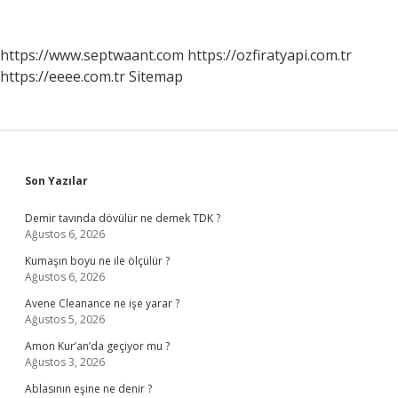
Ne
Denir
https://www.septwaant.com
https://ozfiratyapi.com.tr
https://eeee.com.tr
Sitemap
Sidebar
Son Yazılar
Demir tavında dövülür ne demek TDK ?
Ağustos 6, 2026
Kumaşın boyu ne ile ölçülür ?
Ağustos 6, 2026
Avene Cleanance ne işe yarar ?
Ağustos 5, 2026
Amon Kur’an’da geçiyor mu ?
Ağustos 3, 2026
Ablasının eşine ne denir ?