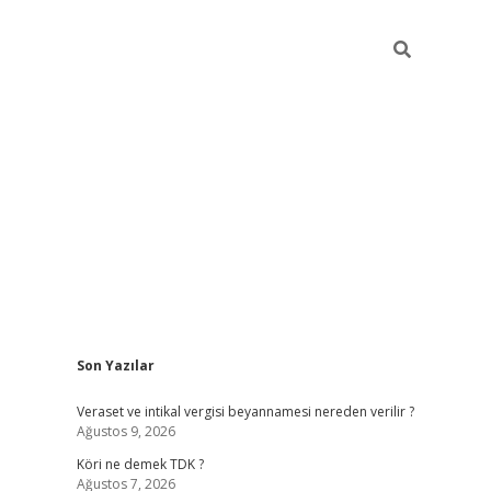
Sidebar
Son Yazılar
ilbet
hiltonbet
Betexper giriş adresi
https://www.betexper.
Veraset ve intikal vergisi beyannamesi nereden verilir ?
Ağustos 9, 2026
Köri ne demek TDK ?
Ağustos 7, 2026