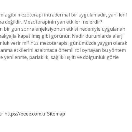
iz gibi mezoterapi intradermal bir uygulamadır, yani lenf
 değildir. Mezoterapinin yan etkileri nelerdir?
en bir gün sonra enjeksiyonun etkisi nedeniyle uygulanan
makyajla kapatılmış gibi görünür. Nadir durumlarda alerji
unluk verir mi? Yüz mezoterapisi günümüzde yaygın olarak
Yaşlanma etkilerini azaltmada önemli rol oynayan bu yöntem
 yenilenme, parlaklık, sağlıklı ışıltı ve dolgunluk gözle
tr
https://eeee.com.tr
Sitemap