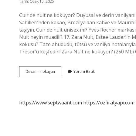
Tarih: Ocak 15, 2025
Cuir de nuit ne kokuyor? Duyusal ve derin vanilyanın 
Sahilleri’nden kakao, Brezilya’dan kahve ve Maurit
taşıyın. Cuir de nuit unisex mi? Yves Rocher markasını
Nuit neyin muadili? 17. Zara Nuit, Estee Lauder’ı
kokusu? Taze ahududu, tütsü ve vanilya notalarıyla 
Trésor’u keşfedin! Zara Nuit ne kokuyor? (250 M
Cuir
Devamını okuyun
Yorum Bırak
De
Nuit
Nasıl
Bir
Koku
https://www.septwaant.com
https://ozfiratyapi.com.