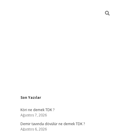
Sidebar
Son Yazılar
ilbet
hiltonbet
Betexper giriş adresi
https://www.betexper.xy
Köri ne demek TDK ?
Ağustos 7, 2026
Demir tavında dövülür ne demek TDK ?
Ağustos 6, 2026