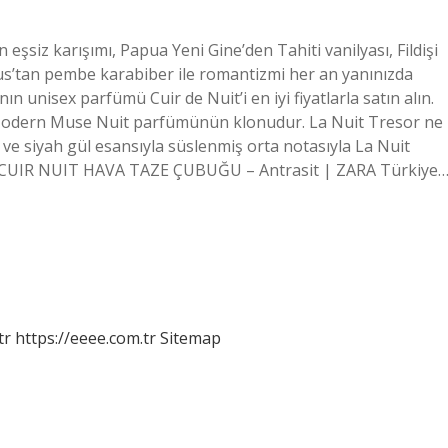
eşsiz karışımı, Papua Yeni Gine’den Tahiti vanilyası, Fildişi
ius’tan pembe karabiber ile romantizmi her an yanınızda
n unisex parfümü Cuir de Nuit’i en iyi fiyatlarla satın alın.
n Modern Muse Nuit parfümünün klonudur. La Nuit Tresor ne
ve siyah gül esansıyla süslenmiş orta notasıyla La Nuit
L) CUIR NUIT HAVA TAZE ÇUBUĞU – Antrasit | ZARA Türkiye
tr
https://eeee.com.tr
Sitemap