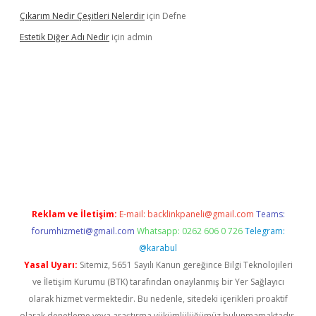
Çıkarım Nedir Çeşitleri Nelerdir
için
Defne
Estetik Diğer Adı Nedir
için
admin
exper.xyz/
betci.co
betci giriş
hiltonbet güncel
Reklam ve İletişim:
E-mail:
backlinkpaneli@gmail.com
Teams:
forumhizmeti@gmail.com
Whatsapp: 0262 606 0 726
Telegram:
@karabul
Yasal Uyarı:
Sitemiz, 5651 Sayılı Kanun gereğince Bilgi Teknolojileri
ve İletişim Kurumu (BTK) tarafından onaylanmış bir Yer Sağlayıcı
olarak hizmet vermektedir. Bu nedenle, sitedeki içerikleri proaktif
olarak denetleme veya araştırma yükümlülüğümüz bulunmamaktadır.