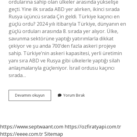
ordularına sahip olan ülkeler arasında yükselişe
geçti. Yine ilk sırada ABD yer alırken, ikinci sırada
Rusya üçüncü sırada Çin geldi. Türkiye kaçıncı en
güçlü ordu? 2024 yılı itibarıyla Türkiye, dünyanın en
güçlü orduları arasında 8. sırada yer alıyor. Ülke,
savunma sektörüne yaptığı yatırımlarla dikkat
çekiyor ve şu anda 700’den fazla askeri projeye
sahip. Türkiye’nin askeri kapasitesi, yerli üretimin
yanı sıra ABD ve Rusya gibi ülkelerle yaptığı silah
anlaşmalarıyla güçleniyor. İsrail ordusu kaçıncı
sırada…
En
Devamını okuyun
Yorum Bırak
Büyük
Ordu
Kimin
https://www.septwaant.com
https://ozfiratyapi.com.tr
https://eeee.com.tr
Sitemap