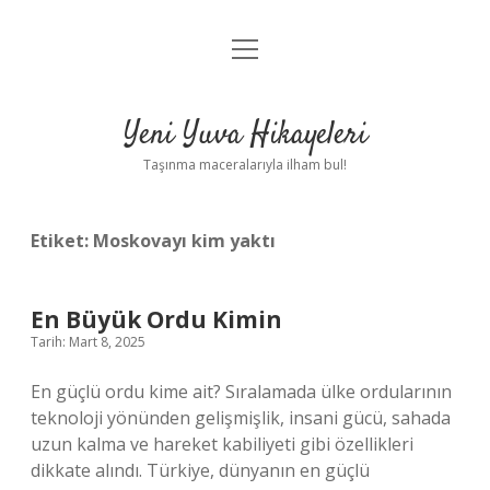
menüyü
Anasayfa
aç
Gizlilik Politikası
Yeni Yuva Hikayeleri
Yasal Uyarı
Taşınma maceralarıyla ilham bul!
Hakkımızda
Etiket:
Moskovayı kim yaktı
En Büyük Ordu Kimin
Tarih: Mart 8, 2025
En güçlü ordu kime ait? Sıralamada ülke ordularının
teknoloji yönünden gelişmişlik, insani gücü, sahada
uzun kalma ve hareket kabiliyeti gibi özellikleri
dikkate alındı. Türkiye, dünyanın en güçlü