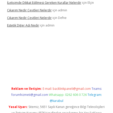
İLetişimde Dikkat Edilmesi Gereken Kurallar Nelerdir
için
Elçin
Çıkarım Nedir Çeşitleri Nelerdir
için
admin
Çıkarım Nedir Çeşitleri Nelerdir
için
Defne
Estetik Diğer Adı Nedir
için
admin
exper.xyz/
betci.co
betci giriş
hiltonbet güncel
Reklam ve İletişim:
E-mail:
backlinkpaneli@gmail.com
Teams:
forumhizmeti@gmail.com
Whatsapp: 0262 606 0 726
Telegram:
@karabul
Yasal Uyarı:
Sitemiz, 5651 Sayılı Kanun gereğince Bilgi Teknolojileri
ve İletişim Kurumu (BTK) tarafından onaylanmış bir Yer Sağlayıcı