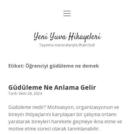
menüyü
Anasayfa
aç
Gizlilik Politikası
Yeni Yuva Hikayeleri
Yasal Uyarı
Taşınma maceralarıyla ilham bul!
Hakkımızda
Etiket:
Öğrenciyi güdüleme ne demek
Güdüleme Ne Anlama Gelir
Tarih: Ekim 28, 2024
Güdüleme nedir? Motivasyon, organizasyonun ve
bireyin ihtiyaçlarını karşılayan bir çalışma ortamı
yaratarak bireyleri harekete geçmeye ikna etme ve
motive etme süreci olarak tanımlanabilir.