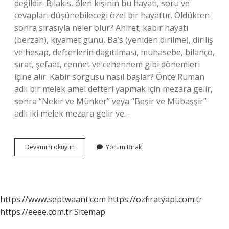
değildir. Bilakis, ölen kişinin bu hayatı, soru ve
cevapları düşünebileceği özel bir hayattır. Öldükten
sonra sırasıyla neler olur? Ahiret; kabir hayatı
(berzah), kıyamet günü, Ba’s (yeniden dirilme), diriliş
ve hesap, defterlerin dağıtılması, muhasebe, bilanço,
sırat, şefaat, cennet ve cehennem gibi dönemleri
içine alır. Kabir sorgusu nasıl başlar? Önce Ruman
adlı bir melek amel defteri yapmak için mezara gelir,
sonra “Nekir ve Münker” veya “Beşir ve Mübaşşir”
adlı iki melek mezara gelir ve…
Kabir
Devamını okuyun
Yorum Bırak
Hayatı
Nasıl
Başlar
https://www.septwaant.com
https://ozfiratyapi.com.tr
https://eeee.com.tr
Sitemap