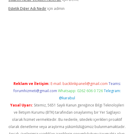
Estetik Diğer Adı Nedir
için
admin
exper.xyz/
betci.co
betci giriş
hiltonbet güncel
Reklam ve İletişim:
E-mail:
backlinkpaneli@gmail.com
Teams:
forumhizmeti@gmail.com
Whatsapp: 0262 606 0 726
Telegram:
@karabul
Yasal Uyarı:
Sitemiz, 5651 Sayılı Kanun gereğince Bilgi Teknolojileri
ve İletişim Kurumu (BTK) tarafından onaylanmış bir Yer Sağlayıcı
olarak hizmet vermektedir. Bu nedenle, sitedeki içerikleri proaktif
olarak denetleme veya araştırma yükümlülüğümüz bulunmamaktadır.
Ancak, üyelerimiz yazdıkları içeriklerin sorumluluğunu taşımakta olup,