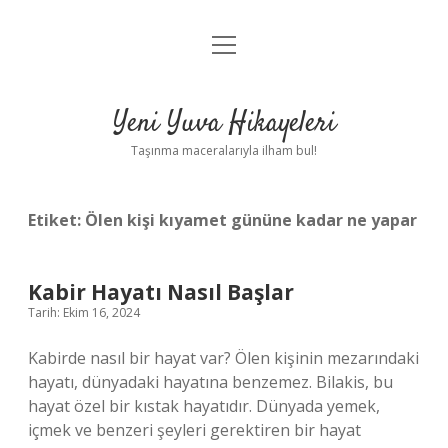
menüyü
Anasayfa
aç
Gizlilik Politikası
Yeni Yuva Hikayeleri
Yasal Uyarı
Taşınma maceralarıyla ilham bul!
Hakkımızda
Etiket:
Ölen kişi kıyamet gününe kadar ne yapar
Kabir Hayatı Nasıl Başlar
Tarih: Ekim 16, 2024
Kabirde nasıl bir hayat var? Ölen kişinin mezarındaki
hayatı, dünyadaki hayatına benzemez. Bilakis, bu
hayat özel bir kıstak hayatıdır. Dünyada yemek,
içmek ve benzeri şeyleri gerektiren bir hayat