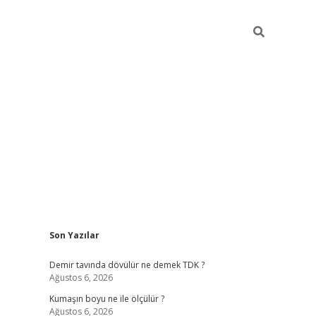
Sidebar
Son Yazılar
ilbet
hiltonbet
Betexper giriş adresi
https://www.betexper.xyz
Demir tavında dövülür ne demek TDK ?
Ağustos 6, 2026
Kumaşın boyu ne ile ölçülür ?
Ağustos 6, 2026