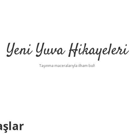
Yeni Yuva Hikayeleri
Taşınma maceralarıyla ilham bul!
aşlar