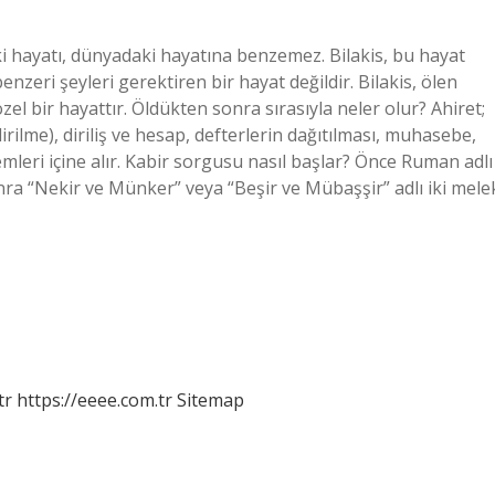
ki hayatı, dünyadaki hayatına benzemez. Bilakis, bu hayat
nzeri şeyleri gerektiren bir hayat değildir. Bilakis, ölen
zel bir hayattır. Öldükten sonra sırasıyla neler olur? Ahiret;
rilme), diriliş ve hesap, defterlerin dağıtılması, muhasebe,
mleri içine alır. Kabir sorgusu nasıl başlar? Önce Ruman adlı
nra “Nekir ve Münker” veya “Beşir ve Mübaşşir” adlı iki mele
tr
https://eeee.com.tr
Sitemap