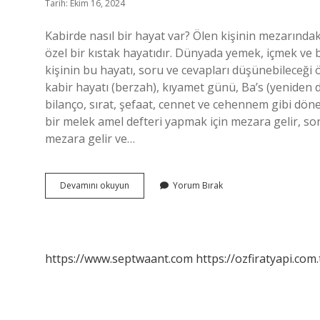
Tarih: Ekim 16, 2024
Kabirde nasıl bir hayat var? Ölen kişinin mezarında
özel bir kıstak hayatıdır. Dünyada yemek, içmek ve be
kişinin bu hayatı, soru ve cevapları düşünebileceği ö
kabir hayatı (berzah), kıyamet günü, Ba’s (yeniden di
bilanço, sırat, şefaat, cennet ve cehennem gibi döne
bir melek amel defteri yapmak için mezara gelir, so
mezara gelir ve…
Kabir
Devamını okuyun
Yorum Bırak
Hayatı
Nasıl
Başlar
https://www.septwaant.com
https://ozfiratyapi.com.