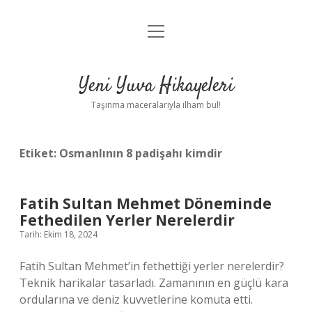
menüyü
Anasayfa
aç
Gizlilik Politikası
Yeni Yuva Hikayeleri
Yasal Uyarı
Taşınma maceralarıyla ilham bul!
Hakkımızda
Etiket:
Osmanlının 8 padişahı kimdir
Fatih Sultan Mehmet Döneminde
Fethedilen Yerler Nerelerdir
Tarih: Ekim 18, 2024
Fatih Sultan Mehmet’in fethettiği yerler nerelerdir?
Teknik harikalar tasarladı. Zamanının en güçlü kara
ordularına ve deniz kuvvetlerine komuta etti.