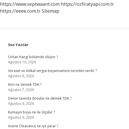
Yerler
https://www.septwaant.com
https://ozfiratyapi.com.tr
Nerelerdir
https://eeee.com.tr
Sitemap
Sidebar
Son Yazılar
Orhan hangi bölümde ölüyor ?
Ağustos 10, 2026
Veraset ve intikal vergisi beyannamesi nereden verilir ?
Ağustos 9, 2026
Köri ne demek TDK ?
Ağustos 7, 2026
Demir tavında dövülür ne demek TDK ?
Ağustos 6, 2026
Kumaşın boyu ne ile ölçülür ?
Ağustos 6, 2026
Avene Cleanance ne işe yarar ?