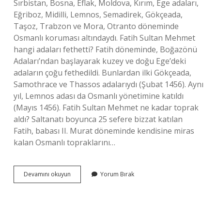
Sırbistan, Bosna, Eflak, Moldova, Kırım, Ege adaları,
Eğriboz, Midilli, Lemnos, Semadirek, Gökçeada,
Taşoz, Trabzon ve Mora, Otranto döneminde
Osmanlı koruması altındaydı. Fatih Sultan Mehmet
hangi adaları fethetti? Fatih döneminde, Boğazönü
Adaları’ndan başlayarak kuzey ve doğu Ege’deki
adaların çoğu fethedildi. Bunlardan ilki Gökçeada,
Samothrace ve Thassos adalarıydı (Şubat 1456). Aynı
yıl, Lemnos adası da Osmanlı yönetimine katıldı
(Mayıs 1456). Fatih Sultan Mehmet ne kadar toprak
aldı? Saltanatı boyunca 25 sefere bizzat katılan
Fatih, babası II. Murat döneminde kendisine miras
kalan Osmanlı topraklarını…
Fatih
Devamını okuyun
Yorum Bırak
Sultan
Mehmet
Döneminde
Fethedilen