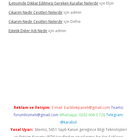
İLetişimde Dikkat Edilmesi Gereken Kurallar Nelerdir
için
Elçin
Çıkarım Nedir Çeşitleri Nelerdir
için
admin
Çıkarım Nedir Çeşitleri Nelerdir
için
Defne
Estetik Diğer Adı Nedir
için
admin
.betexper.xyz/
betci.co
betci giriş
hiltonbet güncel
Reklam ve İletişim:
E-mail:
backlinkpaneli@gmail.com
Teams:
forumhizmeti@gmail.com
Whatsapp: 0262 606 0 726
Telegram:
@karabul
Yasal Uyarı:
Sitemiz, 5651 Sayılı Kanun gereğince Bilgi Teknolojileri
ve İletişim Kurumu (BTK) tarafından onaylanmış bir Yer Sağlayıcı