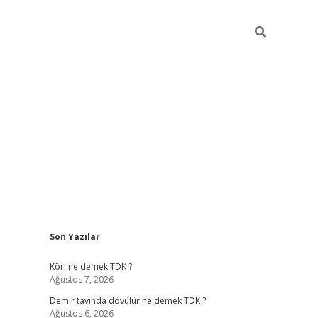
Sidebar
Son Yazılar
ilbet
hiltonbet
Betexper giriş adresi
https://www.betexper.xy
Köri ne demek TDK ?
Ağustos 7, 2026
Demir tavında dövülür ne demek TDK ?
Ağustos 6, 2026