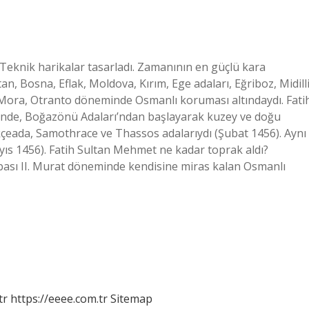
 Teknik harikalar tasarladı. Zamanının en güçlü kara
an, Bosna, Eflak, Moldova, Kırım, Ege adaları, Eğriboz, Midilli
ora, Otranto döneminde Osmanlı koruması altındaydı. Fati
inde, Boğazönü Adaları’ndan başlayarak kuzey ve doğu
ökçeada, Samothrace ve Thassos adalarıydı (Şubat 1456). Aynı
yıs 1456). Fatih Sultan Mehmet ne kadar toprak aldı?
abası II. Murat döneminde kendisine miras kalan Osmanlı
tr
https://eeee.com.tr
Sitemap