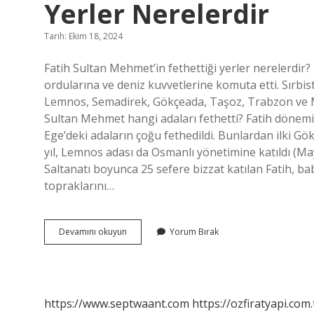
Yerler Nerelerdir
Tarih: Ekim 18, 2024
Fatih Sultan Mehmet’in fethettiği yerler nerelerdir?
ordularına ve deniz kuvvetlerine komuta etti. Sırbist
Lemnos, Semadirek, Gökçeada, Taşoz, Trabzon ve M
Sultan Mehmet hangi adaları fethetti? Fatih dönem
Ege’deki adaların çoğu fethedildi. Bunlardan ilki G
yıl, Lemnos adası da Osmanlı yönetimine katıldı (Ma
Saltanatı boyunca 25 sefere bizzat katılan Fatih, b
topraklarını…
Fatih
Devamını okuyun
Yorum Bırak
Sultan
Mehmet
Döneminde
Fethedilen
Yerler
https://www.septwaant.com
https://ozfiratyapi.com.
Nerelerdir