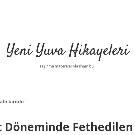
Yeni Yuva Hikayeleri
Taşınma maceralarıyla ilham bul!
ahı kimdir
t Döneminde Fethedilen