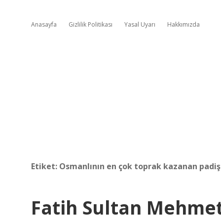
Anasayfa
Gizlilik Politikası
Yasal Uyarı
Hakkımızda
Etiket:
Osmanlının en çok toprak kazanan padiş
Fatih Sultan Mehme