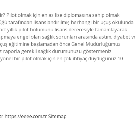
ir? Pilot olmak için en az lise diplomasına sahip olmak
lüğü tarafından lisanslandırılmış herhangi bir uçuş okulunda
n dört yıllık pilot bölümünü lisans derecesiyle tamamlayarak
 yapmaya engel olan sağlık sorunları arasında astım, diyabet v
r. Uçuş eğitimine başlamadan önce Genel Müdürlüğümüz
nız raporla gerekli sağlık durumunuzu göstermeniz
esyonel bir pilot olmak için en çok ihtiyaç duyduğunuz 10
tr
https://eeee.com.tr
Sitemap