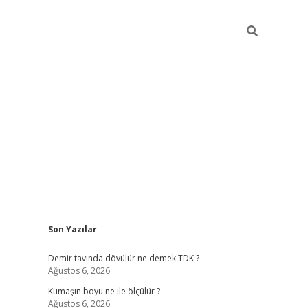
Sidebar
Son Yazılar
ilbet
hiltonbet
Betexper giriş adresi
https://www.betexpe
Demir tavında dövülür ne demek TDK ?
Ağustos 6, 2026
Kumaşın boyu ne ile ölçülür ?
Ağustos 6, 2026