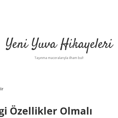
Yeni Yuva Hikayeleri
Taşınma maceralarıyla ilham bul!
ir
gi Özellikler Olmalı