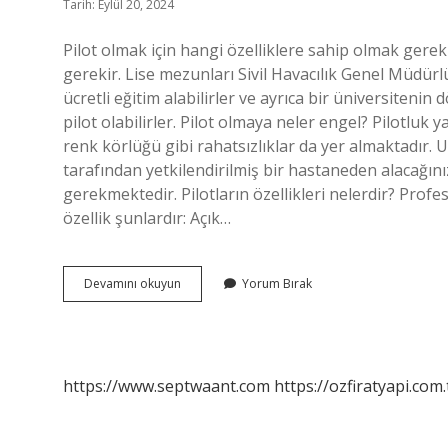
Tarih: Eylül 20, 2024
Pilot olmak için hangi özelliklere sahip olmak gerek
gerekir. Lise mezunları Sivil Havacılık Genel Müdür
ücretli eğitim alabilirler ve ayrıca bir üniversiteni
pilot olabilirler. Pilot olmaya neler engel? Pilotluk
renk körlüğü gibi rahatsızlıklar da yer almaktadı
tarafından yetkilendirilmiş bir hastaneden alacağı
gerekmektedir. Pilotların özellikleri nelerdir? Prof
özellik şunlardır: Açık…
Pilot
Devamını okuyun
Yorum Bırak
Olmak
Için
Hangi
Özellikler
Olmalı
https://www.septwaant.com
https://ozfiratyapi.com.