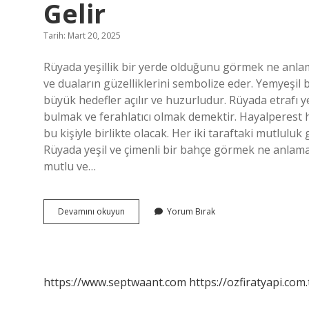
Gelir
Tarih: Mart 20, 2025
Rüyada yeşillik bir yerde olduğunu görmek ne anlam
ve duaların güzelliklerini sembolize eder. Yemyeşil 
büyük hedefler açılır ve huzurludur. Rüyada etrafı 
bulmak ve ferahlatıcı olmak demektir. Hayalperes
bu kişiyle birlikte olacak. Her iki taraftaki mutlulu
Rüyada yeşil ve çimenli bir bahçe görmek ne anlama
mutlu ve…
Rüyada
Devamını okuyun
Yorum Bırak
Yeşil
Bir
Yer
Görmek
Ne
https://www.septwaant.com
https://ozfiratyapi.com.
Anlama
Gelir