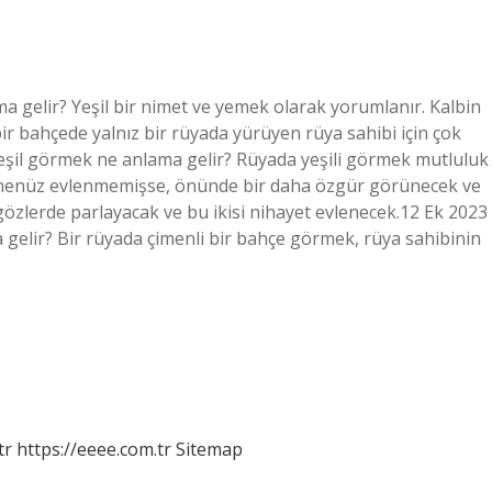
a gelir? Yeşil bir nimet ve yemek olarak yorumlanır. Kalbin
bir bahçede yalnız bir rüyada yürüyen rüya sahibi için çok
yeşil görmek ne anlama gelir? Rüyada yeşili görmek mutluluk
t henüz evlenmemişse, önünde bir daha özgür görünecek ve
k gözlerde parlayacak ve bu ikisi nihayet evlenecek.12 Ek 2023
 gelir? Bir rüyada çimenli bir bahçe görmek, rüya sahibinin
tr
https://eeee.com.tr
Sitemap