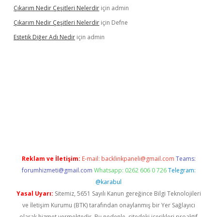
Çıkarım Nedir Çeşitleri Nelerdir
için
admin
Çıkarım Nedir Çeşitleri Nelerdir
için
Defne
Estetik Diğer Adı Nedir
için
admin
exper.xyz/
betci.co
betci giriş
hiltonbet güncel
Reklam ve İletişim:
E-mail:
backlinkpaneli@gmail.com
Teams:
forumhizmeti@gmail.com
Whatsapp: 0262 606 0 726
Telegram:
@karabul
Yasal Uyarı:
Sitemiz, 5651 Sayılı Kanun gereğince Bilgi Teknolojileri
ve İletişim Kurumu (BTK) tarafından onaylanmış bir Yer Sağlayıcı
olarak hizmet vermektedir. Bu nedenle, sitedeki içerikleri proaktif