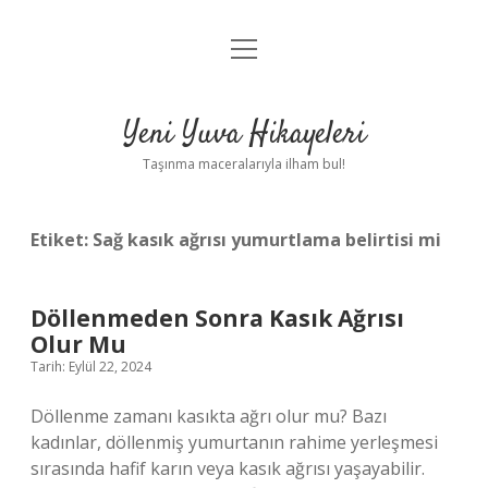
menüyü
Anasayfa
aç
Gizlilik Politikası
Yeni Yuva Hikayeleri
Yasal Uyarı
Taşınma maceralarıyla ilham bul!
Hakkımızda
Etiket:
Sağ kasık ağrısı yumurtlama belirtisi mi
Döllenmeden Sonra Kasık Ağrısı
Olur Mu
Tarih: Eylül 22, 2024
Döllenme zamanı kasıkta ağrı olur mu? Bazı
kadınlar, döllenmiş yumurtanın rahime yerleşmesi
sırasında hafif karın veya kasık ağrısı yaşayabilir.