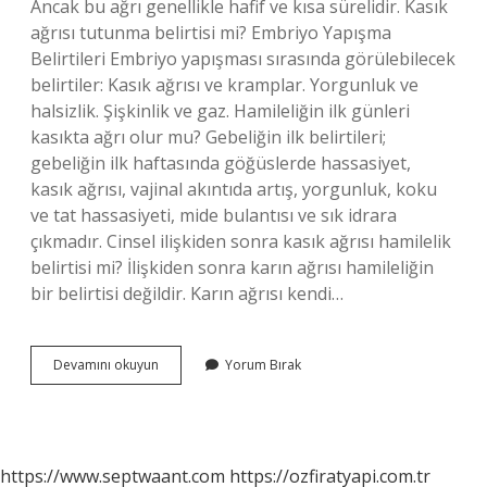
Ancak bu ağrı genellikle hafif ve kısa sürelidir. Kasık
ağrısı tutunma belirtisi mi? Embriyo Yapışma
Belirtileri Embriyo yapışması sırasında görülebilecek
belirtiler: Kasık ağrısı ve kramplar. Yorgunluk ve
halsizlik. Şişkinlik ve gaz. Hamileliğin ilk günleri
kasıkta ağrı olur mu? Gebeliğin ilk belirtileri;
gebeliğin ilk haftasında göğüslerde hassasiyet,
kasık ağrısı, vajinal akıntıda artış, yorgunluk, koku
ve tat hassasiyeti, mide bulantısı ve sık idrara
çıkmadır. Cinsel ilişkiden sonra kasık ağrısı hamilelik
belirtisi mi? İlişkiden sonra karın ağrısı hamileliğin
bir belirtisi değildir. Karın ağrısı kendi…
Döllenmeden
Devamını okuyun
Yorum Bırak
Sonra
Kasık
Ağrısı
Olur
Mu
https://www.septwaant.com
https://ozfiratyapi.com.tr