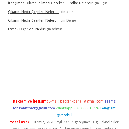
İLetişimde Dikkat Edilmesi Gereken Kurallar Nelerdir
için
Elçin
Çıkarım Nedir Çeşitleri Nelerdir
için
admin
Çıkarım Nedir Çeşitleri Nelerdir
için
Defne
Estetik Diğer Adı Nedir
için
admin
resi
https://www.betexper.xyz/
betci.co
betci giriş
hiltonbet gü
Reklam ve İletişim:
E-mail:
backlinkpaneli@gmail.com
Teams:
forumhizmeti@gmail.com
Whatsapp: 0262 606 0 726
Telegram:
@karabul
Yasal Uyarı:
Sitemiz, 5651 Sayılı Kanun gereğince Bilgi Teknolojileri
ve İletişim Kurumu (BTK) tarafından onaylanmış bir Yer Sağlayıcı