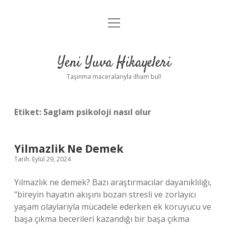
menüyü
Anasayfa
aç
Gizlilik Politikası
Yeni Yuva Hikayeleri
Yasal Uyarı
Taşınma maceralarıyla ilham bul!
Hakkımızda
Etiket:
Saglam psikoloji nasıl olur
Yilmazlik Ne Demek
Tarih: Eylül 29, 2024
Yılmazlık ne demek? Bazı araştırmacılar dayanıklılığı,
“bireyin hayatın akışını bozan stresli ve zorlayıcı
yaşam olaylarıyla mücadele ederken ek koruyucu ve
başa çıkma becerileri kazandığı bir başa çıkma