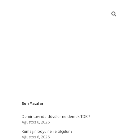
Sidebar
Son Yazılar
ilbet
hiltonbet
Betexper giriş adresi
https://www.betexper.xyz
Demir tavında dövülür ne demek TDK ?
Ağustos 6, 2026
Kumaşın boyu ne ile ölçülür ?
Ağustos 6, 2026