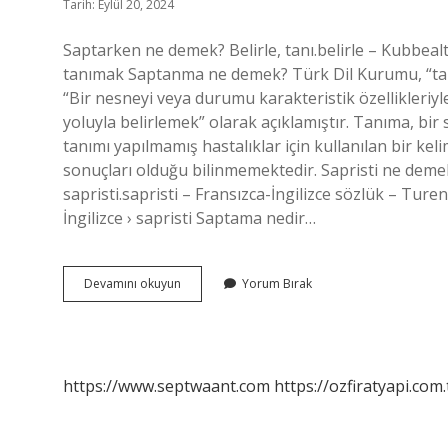
Tarih: Eylül 20, 2024
Saptarken ne demek? Belirle, tanı.belirle – Kubbea
tanımak Saptanma ne demek? Türk Dil Kurumu, “tan
“Bir nesneyi veya durumu karakteristik özellikleriy
yoluyla belirlemek” olarak açıklamıştır. Tanıma, b
tanımı yapılmamış hastalıklar için kullanılan bir keli
sonuçları olduğu bilinmemektedir. Sapristi ne demek
sapristi.sapristi – Fransızca-İngilizce sözlük – Ture
İngilizce › sapristi Saptama nedir…
Saptıran
Devamını okuyun
Yorum Bırak
Ne
Demek
https://www.septwaant.com
https://ozfiratyapi.com.