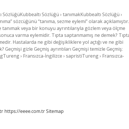
ltı SözlüğüKubbealtı Sözlüğü › tanımakKubbealtı Sözlüğü ›
ıma” sözcüğünü “tanıma, sezme eylemi” olarak açıklamıştır.
le tanımak veya bir konuyu ayrıntılarıyla gözlem veya ölçme
ir sonuca varma eylemidir. Tıpta saptanmamış ne demek? Tıpt
medir. Hastalarda ne gibi değişikliklere yol açtığı ve ne gibi
? Geçmişi gizle Geçmiş ayrıntıları Geçmişi temizle Geçmiş:
ngTureng › Fransızca-İngilizce › sapristiTureng › Fransızca-
tr
https://eeee.com.tr
Sitemap