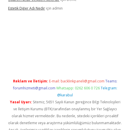
Estetik Diğer Adı Nedir
için
admin
exper.xyz/
betci.co
betci giriş
hiltonbet güncel
Reklam ve İletişim:
E-mail:
backlinkpaneli@gmail.com
Teams:
forumhizmeti@gmail.com
Whatsapp: 0262 606 0 726
Telegram:
@karabul
Yasal Uyarı:
Sitemiz, 5651 Sayılı Kanun gereğince Bilgi Teknolojileri
ve İletişim Kurumu (BTK) tarafından onaylanmış bir Yer Sağlayıcı
olarak hizmet vermektedir. Bu nedenle, sitedeki içerikleri proaktif
olarak denetleme veya araştırma yükümlülüğümüz bulunmamaktadır.
Ancak, üyelerimiz yazdıkları içeriklerin sorumluluğunu taşımakta olup,