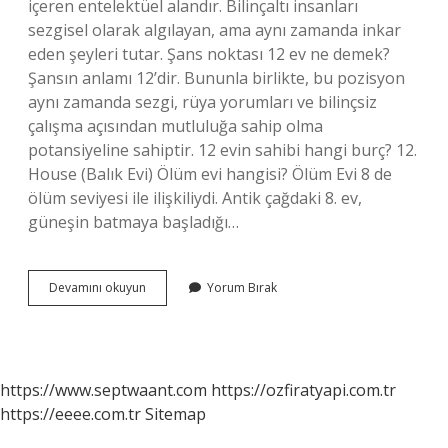
içeren entelektüel alandır. Bilinçaltı insanları
sezgisel olarak algılayan, ama aynı zamanda inkar
eden şeyleri tutar. Şans noktası 12 ev ne demek?
Şansın anlamı 12’dir. Bununla birlikte, bu pozisyon
aynı zamanda sezgi, rüya yorumları ve bilinçsiz
çalışma açısından mutluluğa sahip olma
potansiyeline sahiptir. 12 evin sahibi hangi burç? 12.
House (Balık Evi) Ölüm evi hangisi? Ölüm Evi 8 de
ölüm seviyesi ile ilişkiliydi. Antik çağdaki 8. ev,
güneşin batmaya başladığı…
12
Devamını okuyun
Yorum Bırak
Ev
Vücutta
Nereyi
Temsil
Eder
https://www.septwaant.com
https://ozfiratyapi.com.tr
https://eeee.com.tr
Sitemap