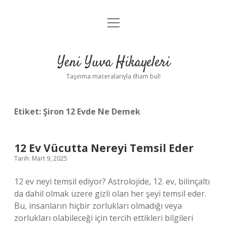
menüyü
Anasayfa
aç
Gizlilik Politikası
Yeni Yuva Hikayeleri
Yasal Uyarı
Taşınma maceralarıyla ilham bul!
Hakkımızda
Etiket:
Şiron 12 Evde Ne Demek
12 Ev Vücutta Nereyi Temsil Eder
Tarih: Mart 9, 2025
12 ev neyi temsil ediyor? Astrolojide, 12. ev, bilinçaltı
da dahil olmak üzere gizli olan her şeyi temsil eder.
Bu, insanların hiçbir zorlukları olmadığı veya
zorlukları olabileceği için tercih ettikleri bilgileri