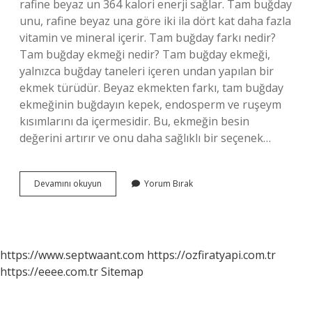
rafine beyaz un 364 kalori enerji sağlar. Tam buğday
unu, rafine beyaz una göre iki ila dört kat daha fazla
vitamin ve mineral içerir. Tam buğday farkı nedir?
Tam buğday ekmeği nedir? Tam buğday ekmeği,
yalnızca buğday taneleri içeren undan yapılan bir
ekmek türüdür. Beyaz ekmekten farkı, tam buğday
ekmeğinin buğdayın kepek, endosperm ve ruşeym
kısımlarını da içermesidir. Bu, ekmeğin besin
değerini artırır ve onu daha sağlıklı bir seçenek…
Neden
Devamını okuyun
Yorum Bırak
Tam
Buğday
Unu
https://www.septwaant.com
https://ozfiratyapi.com.tr
https://eeee.com.tr
Sitemap