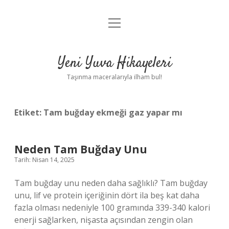
menüyü
Anasayfa
aç
Gizlilik Politikası
Yeni Yuva Hikayeleri
Yasal Uyarı
Taşınma maceralarıyla ilham bul!
Hakkımızda
Etiket:
Tam buğday ekmeği gaz yapar mı
Neden Tam Buğday Unu
Tarih: Nisan 14, 2025
Tam buğday unu neden daha sağlıklı? Tam buğday
unu, lif ve protein içeriğinin dört ila beş kat daha
fazla olması nedeniyle 100 gramında 339-340 kalori
enerji sağlarken, nişasta açısından zengin olan