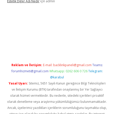
Estetik Diğer Adı Nedir
için
admin
exper.xyz/
betci.co
betci giriş
hiltonbet güncel
Reklam ve İletişim:
E-mail:
backlinkpaneli@gmail.com
Teams:
forumhizmeti@gmail.com
Whatsapp: 0262 606 0 726
Telegram:
@karabul
Yasal Uyarı:
Sitemiz, 5651 Sayılı Kanun gereğince Bilgi Teknolojileri
ve İletişim Kurumu (BTK) tarafından onaylanmış bir Yer Sağlayıcı
olarak hizmet vermektedir. Bu nedenle, sitedeki içerikleri proaktif
olarak denetleme veya araştırma yükümlülüğümüz bulunmamaktadır.
Ancak, üyelerimiz yazdıkları içeriklerin sorumluluğunu taşımakta olup,
siteye üye olarak bu sorumluluğu kabul etmiş sayılırlar. Bu internet